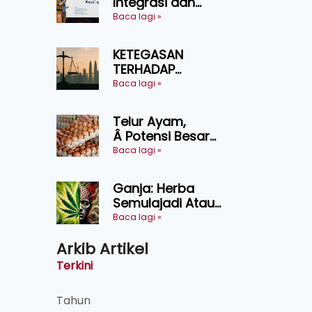
Integrasi dan
Teknologi Baharu
Baca lagi »
Lonjak Produktiviti
Ternakan
KETEGASAN
Ruminan
TERHADAP
KEDAULATAN
Baca lagi »
UNDANG-UNDANG
ASAS KEPADA
Telur Ayam,
KEADILAN DAN
Â Potensi Besar
KEHARMONIAN
Dalam Industri
Baca lagi »
Makanan,
Kosmetik dan
Ganja: Herba
Penyelidikan
Semulajadi Atau
Ancaman
Baca lagi »
Kesihatan?
Arkib Artikel
Terkini
Tahun