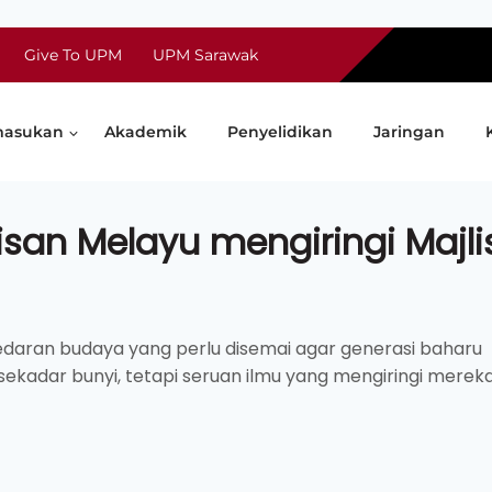
Give To UPM
UPM Sarawak
asukan
Akademik
Penyelidikan
Jaringan
isan Melayu mengiringi Majli
edaran budaya yang perlu disemai agar generasi baharu
kadar bunyi, tetapi seruan ilmu yang mengiringi merek