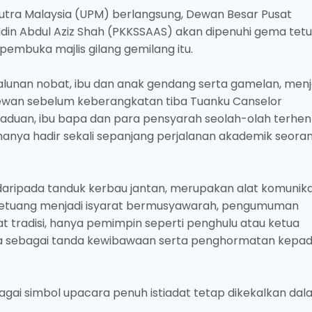
i Putra Malaysia (UPM) berlangsung, Dewan Besar Pusat
din Abdul Aziz Shah (PKKSSAAS) akan dipenuhi gema tetu
pembuka majlis gilang gemilang itu.
unan nobat, ibu dan anak gendang serta gamelan, menj
dewan sebelum keberangkatan tiba Tuanku Canselor
graduan, ibu bapa dan para pensyarah seolah-olah terhen
hanya hadir sekali sepanjang perjalanan akademik seora
 daripada tanduk kerbau jantan, merupakan alat komunika
tetuang menjadi isyarat bermusyawarah, pengumuman
 tradisi, hanya pemimpin seperti penghulu atau ketua
a sebagai tanda kewibawaan serta penghormatan kepa
gai simbol upacara penuh istiadat tetap dikekalkan da