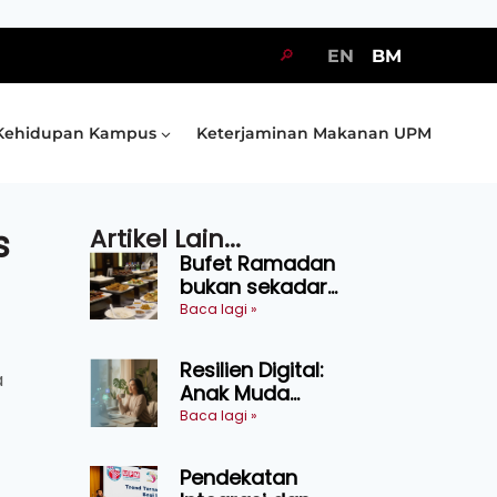
🔎
EN
BM
Kehidupan Kampus
Keterjaminan Makanan UPM
s
Artikel Lain...
Bufet Ramadan
bukan sekadar
juadah, perlu bijak
Baca lagi »
memilih dan
selamat
Resilien Digital:
menikmati
a
Anak Muda
Belajar Bertahan
Baca lagi »
Tanpa Perlu
Menekan Diri
Pendekatan