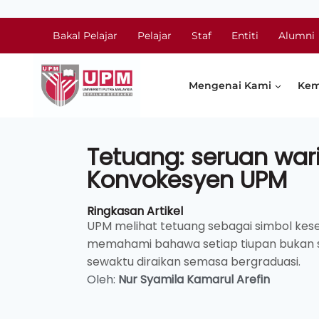
Bakal Pelajar
Pelajar
Staf
Entiti
Alumni
Mengenai Kami
Kem
Tetuang: seruan war
Konvokesyen UPM
Ringkasan Artikel
UPM melihat tetuang sebagai simbol kes
memahami bahawa setiap tiupan bukan se
sewaktu diraikan semasa bergraduasi.
Oleh:
Nur Syamila Kamarul Arefin