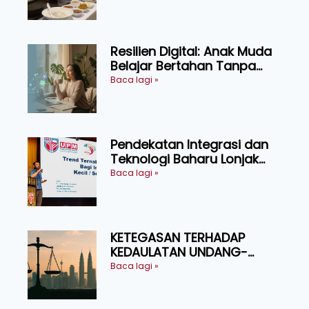
menikmati
Resilien Digital: Anak Muda
Belajar Bertahan Tanpa
Perlu Menekan Diri
Baca lagi »
Pendekatan Integrasi dan
Teknologi Baharu Lonjak
Produktiviti Ternakan
Baca lagi »
Ruminan
KETEGASAN TERHADAP
KEDAULATAN UNDANG-
UNDANG ASAS KEPADA
Baca lagi »
KEADILAN DAN KEHARMONIAN