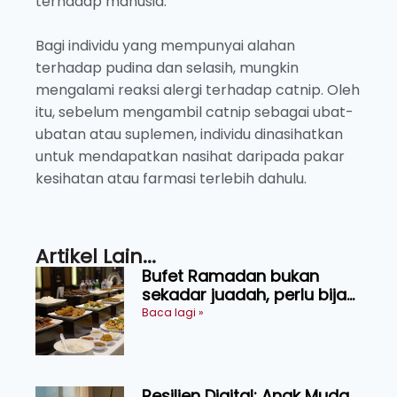
terhadap manusia.
Bagi individu yang mempunyai alahan
terhadap pudina dan selasih, mungkin
mengalami reaksi alergi terhadap catnip. Oleh
itu, sebelum mengambil catnip sebagai ubat-
ubatan atau suplemen, individu dinasihatkan
untuk mendapatkan nasihat daripada pakar
kesihatan atau farmasi terlebih dahulu.
Artikel Lain...
Bufet Ramadan bukan
sekadar juadah, perlu bijak
memilih dan selamat
Baca lagi »
menikmati
Resilien Digital: Anak Muda