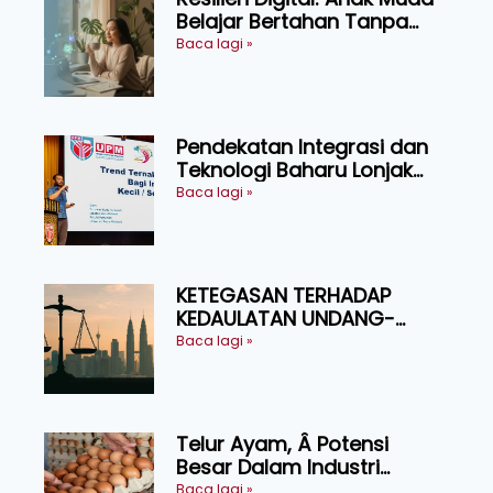
Belajar Bertahan Tanpa
Perlu Menekan Diri
Baca lagi »
Pendekatan Integrasi dan
Teknologi Baharu Lonjak
Produktiviti Ternakan
Baca lagi »
Ruminan
KETEGASAN TERHADAP
KEDAULATAN UNDANG-
UNDANG ASAS KEPADA
Baca lagi »
KEADILAN DAN KEHARMONIAN
Telur Ayam, Â Potensi
Besar Dalam Industri
Makanan, Kosmetik dan
Baca lagi »