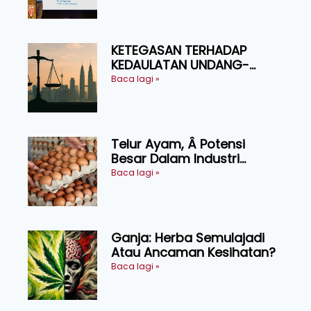
Ruminan
KETEGASAN TERHADAP
KEDAULATAN UNDANG-
UNDANG ASAS KEPADA
Baca lagi »
KEADILAN DAN KEHARMONIAN
Telur Ayam, Â Potensi
Besar Dalam Industri
Makanan, Kosmetik dan
Baca lagi »
Penyelidikan
Ganja: Herba Semulajadi
Atau Ancaman Kesihatan?
Baca lagi »