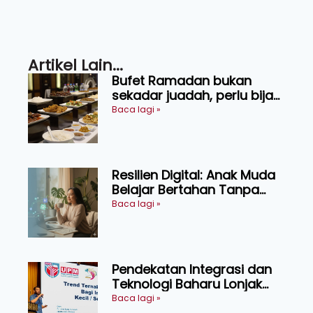
Artikel Lain...
Bufet Ramadan bukan
sekadar juadah, perlu bijak
memilih dan selamat
Baca lagi »
menikmati
Resilien Digital: Anak Muda
Belajar Bertahan Tanpa
Perlu Menekan Diri
Baca lagi »
Pendekatan Integrasi dan
Teknologi Baharu Lonjak
Produktiviti Ternakan
Baca lagi »