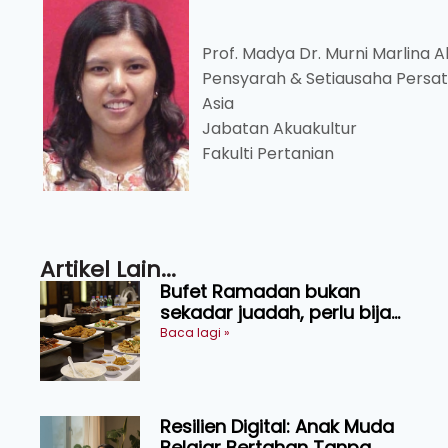
Prof. Madya Dr. Murni Marlina 
Pensyarah & Setiausaha Persa
Asia
Jabatan Akuakultur
Fakulti Pertanian
Artikel Lain...
Bufet Ramadan bukan
sekadar juadah, perlu bijak
memilih dan selamat
Baca lagi »
menikmati
Resilien Digital: Anak Muda
Belajar Bertahan Tanpa