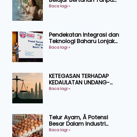
Perlu Menekan Diri
Baca lagi »
Pendekatan Integrasi dan
Teknologi Baharu Lonjak
Produktiviti Ternakan
Baca lagi »
Ruminan
KETEGASAN TERHADAP
KEDAULATAN UNDANG-
UNDANG ASAS KEPADA
Baca lagi »
KEADILAN DAN KEHARMONIAN
Telur Ayam, Â Potensi
Besar Dalam Industri
Makanan, Kosmetik dan
Baca lagi »
Penyelidikan