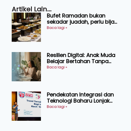
Artikel Lain...
Bufet Ramadan bukan
sekadar juadah, perlu bijak
memilih dan selamat
Baca lagi »
menikmati
Resilien Digital: Anak Muda
Belajar Bertahan Tanpa
Perlu Menekan Diri
Baca lagi »
Pendekatan Integrasi dan
Teknologi Baharu Lonjak
Produktiviti Ternakan
Baca lagi »
Ruminan