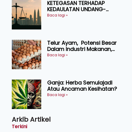
KETEGASAN TERHADAP
KEDAULATAN UNDANG-
UNDANG ASAS KEPADA
Baca lagi »
KEADILAN DAN KEHARMONIAN
Telur Ayam, Potensi Besar
Dalam Industri Makanan,
Kosmetik dan Penyelidikan
Baca lagi »
Ganja: Herba Semulajadi
Atau Ancaman Kesihatan?
Baca lagi »
Arkib Artikel
Terkini