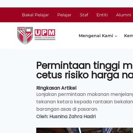
Bakal Pelajar
Pelajar
Staf
Entiti
Alumni
Mengenai Kami
Kem
Permintaan tinggi m
cetus risiko harga na
Ringkasan Artikel
Lonjakan permintaan makanan menjelang s
tekanan ketara kepada rantaian bekalan
barangan asas di pasaran.
Oleh: Husnina Zahra Hadri