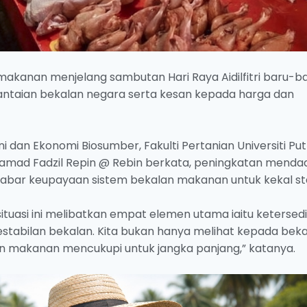
akanan menjelang sambutan Hari Raya Aidilfitri baru-bar
antaian bekalan negara serta kesan kepada harga dan
dan Ekonomi Biosumber, Fakulti Pertanian Universiti Put
uhamad Fadzil Repin @ Rebin berkata, peningkatan menda
ar keupayaan sistem bekalan makanan untuk kekal sta
tuasi ini melibatkan empat elemen utama iaitu ketersed
kestabilan bekalan. Kita bukan hanya melihat kepada bek
n makanan mencukupi untuk jangka panjang,” katanya.