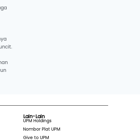
aga
nya
ncit.
nan
run
Lain-Lain
UPM Holdings
Nombor Plat UPM
Give to UPM