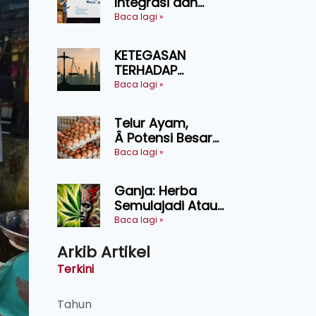
Integrasi dan
Teknologi Baharu
Baca lagi »
Lonjak Produktiviti
Ternakan
KETEGASAN
Ruminan
TERHADAP
KEDAULATAN
Baca lagi »
UNDANG-UNDANG
ASAS KEPADA
Telur Ayam,
KEADILAN DAN
Â Potensi Besar
KEHARMONIAN
Dalam Industri
Baca lagi »
Makanan,
Kosmetik dan
Ganja: Herba
Penyelidikan
Semulajadi Atau
Ancaman
Baca lagi »
Kesihatan?
Arkib Artikel
Terkini
Tahun