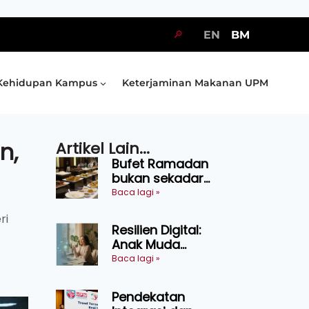
🔎
EN
BM
Kehidupan Kampus
Keterjaminan Makanan UPM
n,
Artikel Lain...
Bufet Ramadan
bukan sekadar
juadah, perlu bijak
Baca lagi »
memilih dan
ri
selamat
Resilien Digital:
menikmati
Anak Muda
Belajar Bertahan
Baca lagi »
Tanpa Perlu
Menekan Diri
Pendekatan