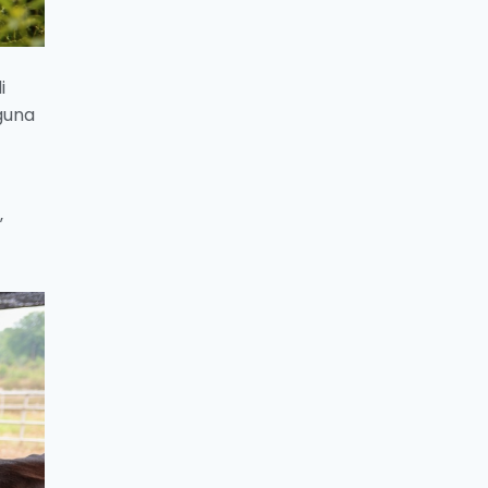
i
guna
”