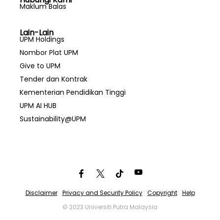
Maklum Balas
Lain-Lain
UPM Holdings
Nombor Plat UPM
Give to UPM
Tender dan Kontrak
Kementerian Pendidikan Tinggi
UPM AI HUB
Sustainability@UPM
Disclaimer
Privacy and Security Policy
Copyright
Help
© 2023 Universiti Putra Malaysia