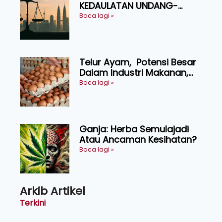
KEDAULATAN UNDANG-
UNDANG ASAS KEPADA
Baca lagi »
KEADILAN DAN KEHARMONIAN
Telur Ayam, Potensi Besar
Dalam Industri Makanan,
Kosmetik dan Penyelidikan
Baca lagi »
Ganja: Herba Semulajadi
Atau Ancaman Kesihatan?
Baca lagi »
Arkib Artikel
Terkini