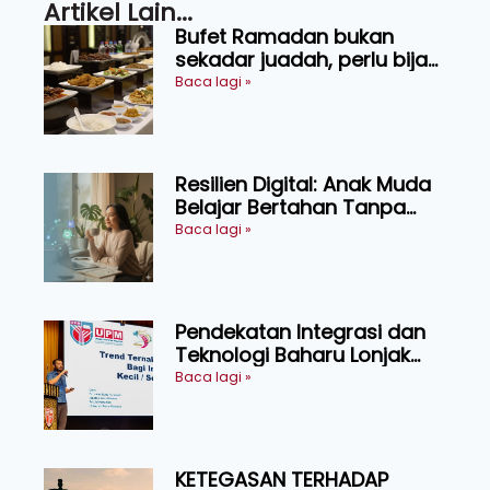
Artikel Lain...
Bufet Ramadan bukan
sekadar juadah, perlu bijak
memilih dan selamat
Baca lagi »
menikmati
Resilien Digital: Anak Muda
Belajar Bertahan Tanpa
Perlu Menekan Diri
Baca lagi »
Pendekatan Integrasi dan
Teknologi Baharu Lonjak
Produktiviti Ternakan
Baca lagi »
Ruminan
KETEGASAN TERHADAP