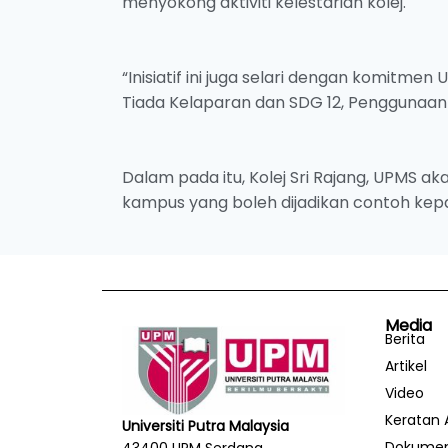
menyokong aktiviti kelestarian kolej.
“Inisiatif ini juga selari dengan komit
Tiada Kelaparan dan SDG 12, Penggunaan
Dalam pada itu, Kolej Sri Rajang, UPMS a
kampus yang boleh dijadikan contoh kepada
Media
Berita
Artikel
Video
Keratan 
Universiti Putra Malaysia
Dokume