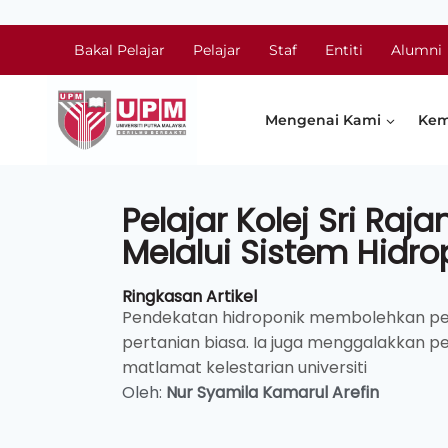
Bakal Pelajar
Pelajar
Staf
Entiti
Alumni
Mengenai Kami
Kem
Pelajar Kolej Sri Raja
Melalui Sistem Hidr
Ringkasan Artikel
Pendekatan hidroponik membolehkan pen
pertanian biasa. Ia juga menggalakkan 
matlamat kelestarian universiti
Oleh:
Nur Syamila Kamarul Arefin