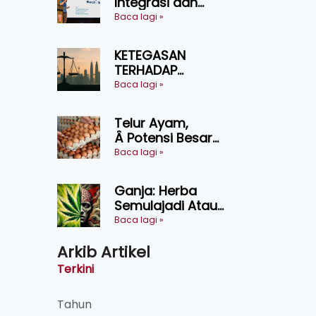
Integrasi dan
Teknologi Baharu
Baca lagi »
Lonjak Produktiviti
Ternakan
KETEGASAN
Ruminan
TERHADAP
KEDAULATAN
Baca lagi »
UNDANG-UNDANG
ASAS KEPADA
Telur Ayam,
KEADILAN DAN
Â Potensi Besar
KEHARMONIAN
Dalam Industri
Baca lagi »
Makanan,
Kosmetik dan
Ganja: Herba
Penyelidikan
Semulajadi Atau
Ancaman
Baca lagi »
Kesihatan?
Arkib Artikel
Terkini
Tahun