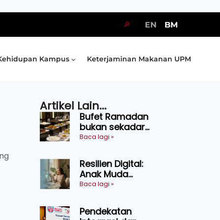
🔎
EN
BM
Kehidupan Kampus
Keterjaminan Makanan UPM
Artikel Lain...
Bufet Ramadan
bukan sekadar
juadah, perlu bijak
Baca lagi »
memilih dan
ing
selamat
Resilien Digital:
menikmati
Anak Muda
Belajar Bertahan
Baca lagi »
Tanpa Perlu
Menekan Diri
Pendekatan