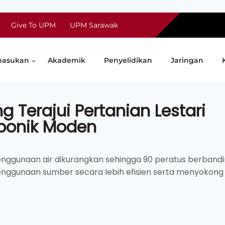
Give To UPM
UPM Sarawak
asukan
Akademik
Penyelidikan
Jaringan
ng Terajui Pertanian Lestari
oponik Moden
ggunaan air dikurangkan sehingga 90 peratus berband
penggunaan sumber secara lebih efisien serta menyokong