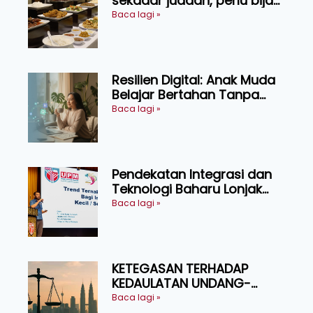
sekadar juadah, perlu bijak
memilih dan selamat
Baca lagi »
menikmati
Resilien Digital: Anak Muda
Belajar Bertahan Tanpa
Perlu Menekan Diri
Baca lagi »
Pendekatan Integrasi dan
Teknologi Baharu Lonjak
Produktiviti Ternakan
Baca lagi »
Ruminan
KETEGASAN TERHADAP
KEDAULATAN UNDANG-
UNDANG ASAS KEPADA
Baca lagi »
KEADILAN DAN KEHARMONIAN