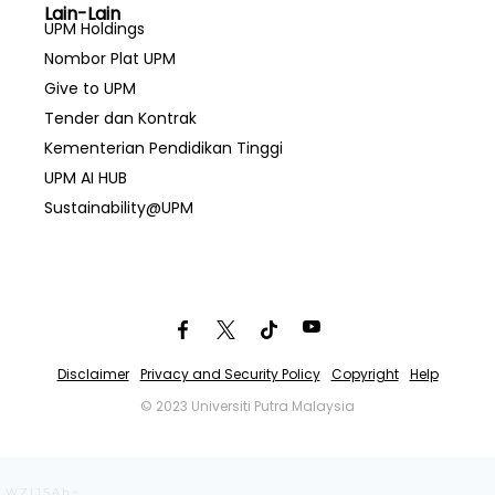
Lain-Lain
UPM Holdings
Nombor Plat UPM
Give to UPM
Tender dan Kontrak
Kementerian Pendidikan Tinggi
UPM AI HUB
Sustainability@UPM
Disclaimer
Privacy and Security Policy
Copyright
Help
© 2023 Universiti Putra Malaysia
WZIJSAb~