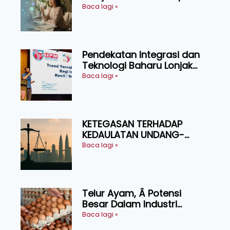
Perlu Menekan Diri
Baca lagi »
Pendekatan Integrasi dan
Teknologi Baharu Lonjak
Produktiviti Ternakan
Baca lagi »
Ruminan
KETEGASAN TERHADAP
KEDAULATAN UNDANG-
UNDANG ASAS KEPADA
Baca lagi »
KEADILAN DAN KEHARMONIAN
Telur Ayam, Â Potensi
Besar Dalam Industri
Makanan, Kosmetik dan
Baca lagi »
Penyelidikan