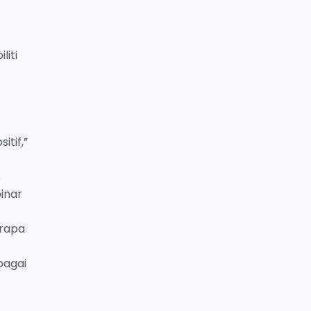
iti
i
tif,”
s
inar
erapa
bagai