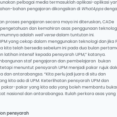
nakan pelbagai media termasuklah aplikasi-aplikasi ya
ahan-bahan pengajaran dikongsikan di
WhatApps
deng
an proses pengajaran secara maya ini diteruskan, CADe
pengetahuan dan kemahiran asas penggunaan teknolog
 umumnya adalah
well verse
dalam tuntutan ini.
PM yang cekap dalam menggunakan teknologi dan jika 
ana kita telah bersedia sebelum ini pada dua bulan perta
 latihan intensif kepada pensyarah UPM,” katanya.
bangunan staf pengajaran dan pembelajaran bukan
etapi menuntut pensyarah UPM menjadi pakar rujuk da
 dan antarabangsa. “Kita perlu jadi juara di situ dan
ng kita ada di UPM. Keterlihatan pensyarah UPM dan
pakar-pakar yang kita ada yang boleh membantu buka
gkat nasional dan antarabangsa. Itulah perkara asas yang 
ion pensyarah