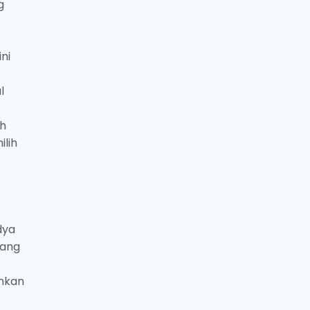
g
ni
l
eh
lih
dya
yang
unkan