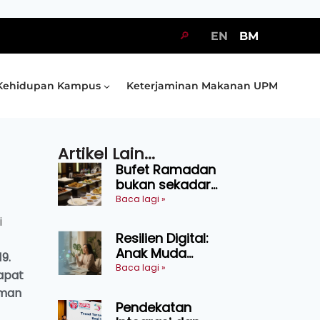
🔎
EN
BM
Kehidupan Kampus
Keterjaminan Makanan UPM
Artikel Lain...
Bufet Ramadan
bukan sekadar
juadah, perlu bijak
Baca lagi »
memilih dan
i
selamat
Resilien Digital:
menikmati
Anak Muda
9.
Belajar Bertahan
Baca lagi »
apat
Tanpa Perlu
aman
Menekan Diri
Pendekatan