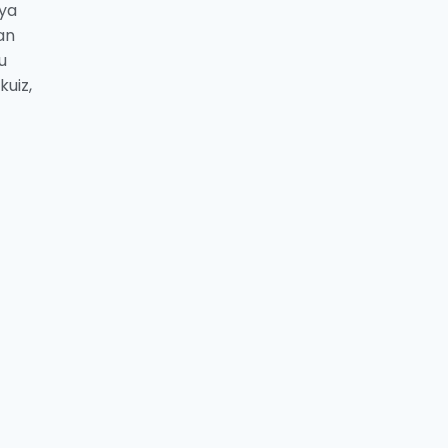
dya
an
u
kuiz,