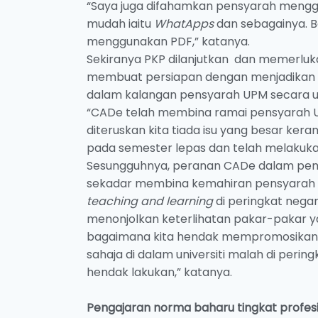
“Saya juga difahamkan pensyarah menggu
mudah iaitu
WhatApps
dan sebagainya. B
menggunakan PDF,” katanya.
Sekiranya PKP dilanjutkan dan memerluk
membuat persiapan dengan menjadikan 
dalam kalangan pensyarah UPM secara
“CADe telah membina ramai pensyarah U
diteruskan kita tiada isu yang besar ker
pada semester lepas dan telah melakukan
Sesungguhnya, peranan CADe dalam pem
sekadar membina kemahiran pensyarah t
teaching and learning
di peringkat negara
menonjolkan keterlihatan pakar-pakar ya
bagaimana kita hendak mempromosikan 
sahaja di dalam universiti malah di perin
hendak lakukan,” katanya.
Pengajaran norma baharu tingkat profes