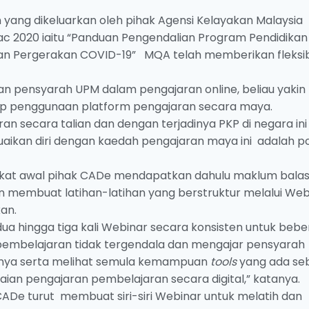
 yang dikeluarkan oleh pihak Agensi Kelayakan Malaysia
ac 2020 iaitu “Panduan Pengendalian Program Pendidikan
an Pergerakan COVID-19” MQA telah memberikan fleksibil
n pensyarah UPM dalam pengajaran online, beliau yakin
dap penggunaan platform pengajaran secara maya.
an secara talian dan dengan terjadinya PKP di negara in
an diri dengan kaedah pengajaran maya ini adalah posi
gkat awal pihak CADe mendapatkan dahulu maklum bala
n membuat latihan-latihan yang berstruktur melalui Web
an.
 hingga tiga kali Webinar secara konsisten untuk beb
pembelajaran tidak tergendala dan mengajar pensyarah
hnya serta melihat semula kemampuan
tools
yang ada se
an pengajaran pembelajaran secara digital,” katanya.
ADe turut membuat siri-siri Webinar untuk melatih dan