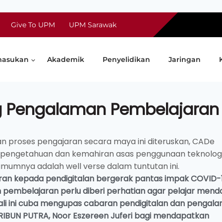
Give To UPM
UPM Sarawak
asukan
Akademik
Penyelidikan
Jaringan
g Pengalaman Pembelajaran
n proses pengajaran secara maya ini diteruskan, CADe
pengetahuan dan kemahiran asas penggunaan teknolog
umnya adalah well verse dalam tuntutan ini.
an kepada pendigitalan bergerak pantas impak COVID-1
embelajaran perlu diberi perhatian agar pelajar mend
 kali ini cuba mengupas cabaran pendigitalan dan pengal
l TRIBUN PUTRA, Noor Eszereen Juferi bagi mendapatkan