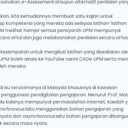
ksanakan
e-Assessment
ataupun alternatif penilaian yan
ukan, kita kemudiannya membuat satu kajian untuk
p kompetensi yang mereka ada selepas latihan-latihan i
PM melihat hampir semua pensyarah UPM mempunyai
ra virtul dan juga melaksanakan penilaian secara virtua
rkesempatan untuk mengikuti latihan yang disediakan ol
 UPM boleh akses ke YouTube rasmi CADe UPM serta memi
oleh mereka.
di isu terutamanya di Malaysia khususnya di kawasan
enggunaan pendigitalan pengajaran. Menurut Prof. Ma
 ada kalanya mempunyai permasalahan internet, kaedah 
ynchronous
iaitu menggunakan bahan pengajaran yang
 nyata dan
asynchoronus
iaitu bahan pengajaran dibang
ak secara masa nyata.