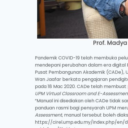
Prof. Madya
Pandemik COVID-19 telah membuka pelua
mendepani perubahan dalam era digital R
Pusat Pembangunan Akademik (CADe), Univ
Wan Jaafar berkata pengajaran pendigi
pada 18 Mac 2020. CADe telah membuat
UPM Virtual Classroom and E-Assessment
“Manual ini disediakan oleh CADe tidak sa
panduan rasmi bagi pensyarah UPM meru
Assessment
, manual tersebut boleh diak
https://cirel.ump.edu.my/index.php/en