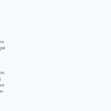
ka
gai
an.
,
wa
an