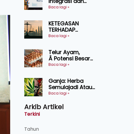
Integrasi dan
Teknologi Baharu
Baca lagi »
Lonjak Produktiviti
Ternakan
KETEGASAN
Ruminan
TERHADAP
KEDAULATAN
Baca lagi »
UNDANG-UNDANG
ASAS KEPADA
Telur Ayam,
KEADILAN DAN
Â Potensi Besar
KEHARMONIAN
Dalam Industri
Baca lagi »
Makanan,
Kosmetik dan
Ganja: Herba
Penyelidikan
Semulajadi Atau
Ancaman
Baca lagi »
Kesihatan?
Arkib Artikel
Terkini
Tahun