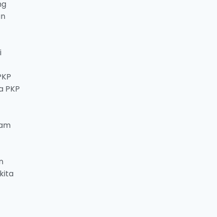
ng
an
i
PKP
ma PKP
lam
n
kita