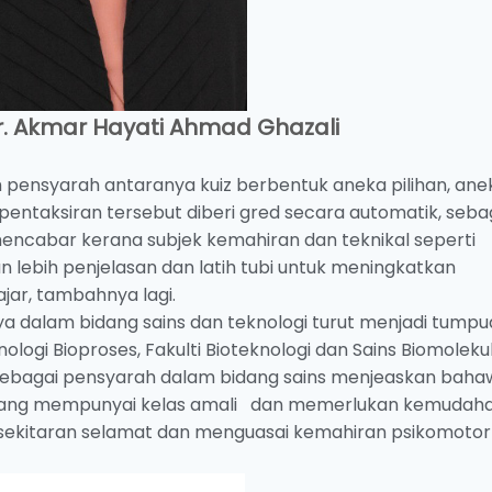
r. Akmar Hayati Ahmad Ghazali
leh pensyarah antaranya kuiz berbentuk aneka pilihan, ane
pentaksiran tersebut diberi gred secara automatik, seba
encabar kerana subjek kemahiran dan teknikal seperti
 lebih penjelasan dan latih tubi untuk meningkatkan
jar, tambahnya lagi.
 dalam bidang sains dan teknologi turut menjadi tumpu
ologi Bioproses, Fakulti Bioteknologi dan Sains Biomolekul
 sebagai pensyarah dalam bidang sains menjeaskan baha
 yang mempunyai kelas amali dan memerlukan kemudah
rsekitaran selamat dan menguasai kemahiran psikomotor