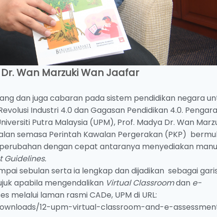
 Dr. Wan Marzuki Wan Jaafar
ng dan juga cabaran pada sistem pendidikan negara un
evolusi Industri 4.0 dan Gagasan Pendidikan 4.0. Pengar
ersiti Putra Malaysia (UPM), Prof. Madya Dr. Wan Marz
talan semasa Perintah Kawalan Pergerakan (PKP) bermu
 perubahan dengan cepat antaranya menyediakan manu
 Guidelines.
mpai sebulan serta ia lengkap dan dijadikan sebagai gari
juk apabila mengendalikan
Virtual Classroom
dan
e-
ses melalui laman rasmi CADe, UPM di URL:
/downloads/12-upm-virtual-classroom-and-e-assessmen