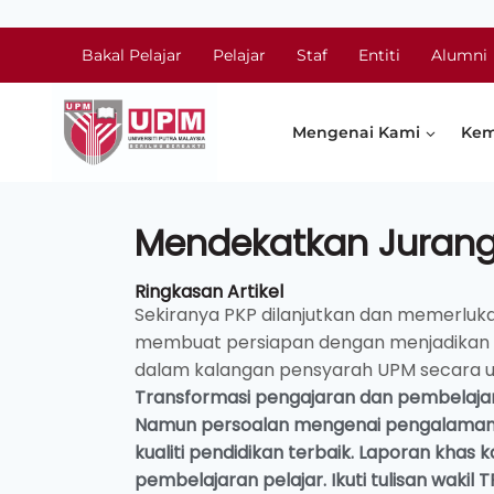
Bakal Pelajar
Pelajar
Staf
Entiti
Alumni
Mengenai Kami
Kem
Mendekatkan Juran
Ringkasan Artikel
Sekiranya PKP dilanjutkan dan memerluka
membuat persiapan dengan menjadikan 
dalam kalangan pensyarah UPM secara um
Transformasi pengajaran dan pembelajar
Namun persoalan mengenai pengalaman p
kualiti pendidikan terbaik. Laporan khas
pembelajaran pelajar. Ikuti tulisan waki