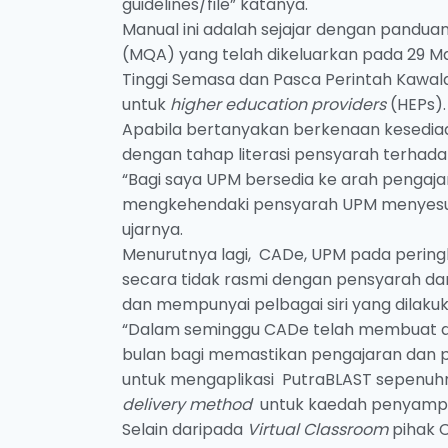
guidelines/file” katanya.
Manual ini adalah sejajar dengan panduan
(MQA) yang telah dikeluarkan pada 29 M
Tinggi Semasa dan Pasca Perintah Kawal
untuk
higher education providers
(HEPs).
Apabila bertanyakan berkenaan kesediaa
dengan tahap literasi pensyarah terha
“Bagi saya UPM bersedia ke arah pengajar
mengkehendaki pensyarah UPM menyesuaik
ujarnya.
Menurutnya lagi, CADe, UPM pada perin
secara tidak rasmi dengan pensyarah da
dan mempunyai pelbagai siri yang dilakuk
“Dalam seminggu CADe telah membuat dua
bulan bagi memastikan pengajaran dan 
untuk mengaplikasi PutraBLAST sepenu
delivery method
untuk kaedah penyampai
Selain daripada
Virtual Classroom
pihak C