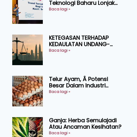
Teknologi Baharu Lonjak
Produktiviti Ternakan
Baca lagi »
Ruminan
KETEGASAN TERHADAP
KEDAULATAN UNDANG-
UNDANG ASAS KEPADA
Baca lagi »
KEADILAN DAN KEHARMONIAN
Telur Ayam, Â Potensi
Besar Dalam Industri
Makanan, Kosmetik dan
Baca lagi »
Penyelidikan
Ganja: Herba Semulajadi
Atau Ancaman Kesihatan?
Baca lagi »