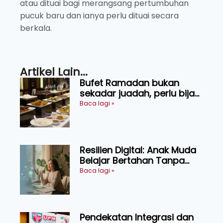
atau dituai bagi merangsang pertumbuhan
pucuk baru dan ianya perlu dituai secara
berkala.
Artikel Lain...
Bufet Ramadan bukan
sekadar juadah, perlu bijak
memilih dan selamat
Baca lagi »
menikmati
Resilien Digital: Anak Muda
Belajar Bertahan Tanpa
Perlu Menekan Diri
Baca lagi »
Pendekatan Integrasi dan