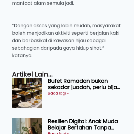
manfaat alam semula jadi.
“Dengan akses yang lebih mudah, masyarakat
boleh menjadikan aktiviti seperti berjalan kaki
dan berbasikal di kawasan hijau sebagai
sebahagian daripada gaya hidup sihat,”
katanya.
Artikel Lain...
Bufet Ramadan bukan
sekadar juadah, perlu bijak
memilih dan selamat
Baca lagi »
menikmati
Resilien Digital: Anak Muda
Belajar Bertahan Tanpa
Perlu Menekan Diri
Baca lagi »