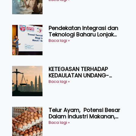
Pendekatan Integrasi dan
Teknologi Baharu Lonjak
Produktiviti Ternakan
Baca lagi »
Ruminan
KETEGASAN TERHADAP
KEDAULATAN UNDANG-
UNDANG ASAS KEPADA
Baca lagi »
KEADILAN DAN KEHARMONIAN
Telur Ayam, Potensi Besar
Dalam Industri Makanan,
Kosmetik dan Penyelidikan
Baca lagi »