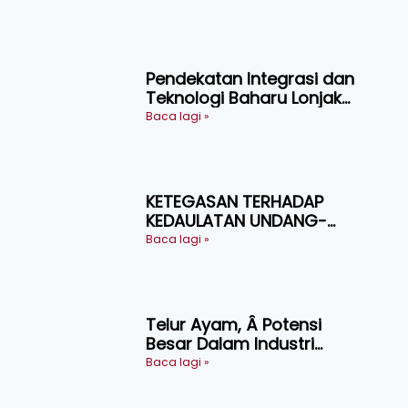
Pendekatan Integrasi dan
Teknologi Baharu Lonjak
Produktiviti Ternakan
Baca lagi »
Ruminan
KETEGASAN TERHADAP
KEDAULATAN UNDANG-
UNDANG ASAS KEPADA
Baca lagi »
KEADILAN DAN KEHARMONIAN
Telur Ayam, Â Potensi
Besar Dalam Industri
Makanan, Kosmetik dan
Baca lagi »
Penyelidikan