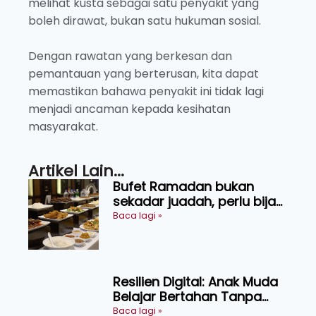
melihat kusta sebagai satu penyakit yang
boleh dirawat, bukan satu hukuman sosial.
Dengan rawatan yang berkesan dan
pemantauan yang berterusan, kita dapat
memastikan bahawa penyakit ini tidak lagi
menjadi ancaman kepada kesihatan
masyarakat.
Artikel Lain...
Bufet Ramadan bukan
sekadar juadah, perlu bijak
memilih dan selamat
Baca lagi »
menikmati
Resilien Digital: Anak Muda
Belajar Bertahan Tanpa
Perlu Menekan Diri
Baca lagi »