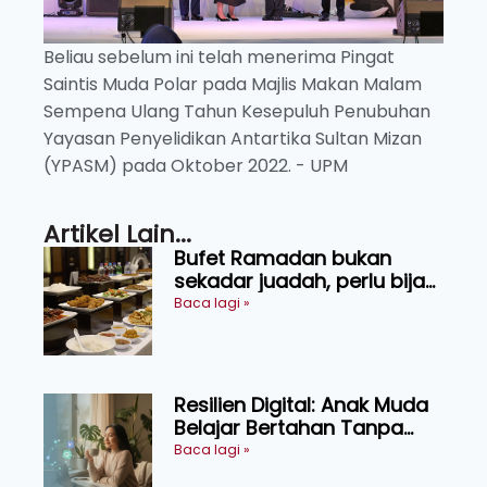
Beliau sebelum ini telah menerima Pingat
Saintis Muda Polar pada Majlis Makan Malam
Sempena Ulang Tahun Kesepuluh Penubuhan
Yayasan Penyelidikan Antartika Sultan Mizan
(YPASM) pada Oktober 2022. - UPM
Artikel Lain...
Bufet Ramadan bukan
sekadar juadah, perlu bijak
memilih dan selamat
Baca lagi »
menikmati
Resilien Digital: Anak Muda
Belajar Bertahan Tanpa
Perlu Menekan Diri
Baca lagi »