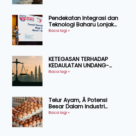
Pendekatan Integrasi dan
Teknologi Baharu Lonjak
Produktiviti Ternakan
Baca lagi »
Ruminan
KETEGASAN TERHADAP
KEDAULATAN UNDANG-
UNDANG ASAS KEPADA
Baca lagi »
KEADILAN DAN KEHARMONIAN
Telur Ayam, Â Potensi
Besar Dalam Industri
Makanan, Kosmetik dan
Baca lagi »
Penyelidikan