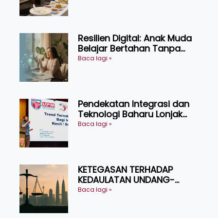
menikmati
Resilien Digital: Anak Muda
Belajar Bertahan Tanpa
Perlu Menekan Diri
Baca lagi »
Pendekatan Integrasi dan
Teknologi Baharu Lonjak
Produktiviti Ternakan
Baca lagi »
Ruminan
KETEGASAN TERHADAP
KEDAULATAN UNDANG-
UNDANG ASAS KEPADA
Baca lagi »
KEADILAN DAN KEHARMONIAN