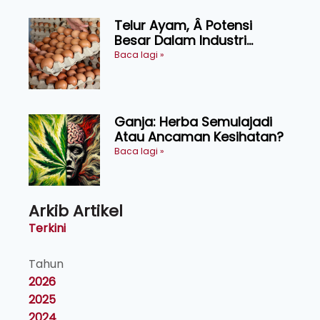
Telur Ayam, Â Potensi
Besar Dalam Industri
Makanan, Kosmetik dan
Baca lagi »
Penyelidikan
Ganja: Herba Semulajadi
Atau Ancaman Kesihatan?
Baca lagi »
Arkib Artikel
Terkini
Tahun
2026
2025
2024