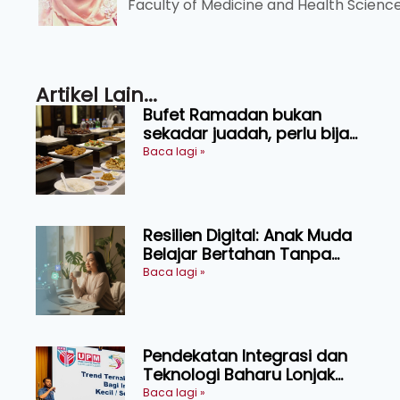
Faculty of Medicine and Health Scienc
Artikel Lain...
Bufet Ramadan bukan
sekadar juadah, perlu bijak
memilih dan selamat
Baca lagi »
menikmati
Resilien Digital: Anak Muda
Belajar Bertahan Tanpa
Perlu Menekan Diri
Baca lagi »
Pendekatan Integrasi dan
Teknologi Baharu Lonjak
Produktiviti Ternakan
Baca lagi »