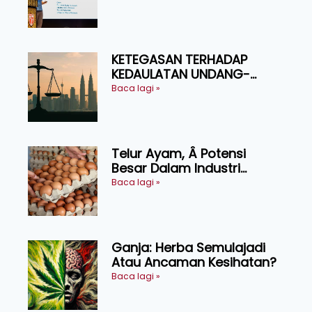
Ruminan
KETEGASAN TERHADAP
KEDAULATAN UNDANG-
UNDANG ASAS KEPADA
Baca lagi »
KEADILAN DAN KEHARMONIAN
Telur Ayam, Â Potensi
Besar Dalam Industri
Makanan, Kosmetik dan
Baca lagi »
Penyelidikan
Ganja: Herba Semulajadi
Atau Ancaman Kesihatan?
Baca lagi »