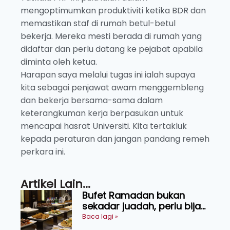
mengoptimumkan produktiviti ketika BDR dan
memastikan staf di rumah betul-betul
bekerja. Mereka mesti berada di rumah yang
didaftar dan perlu datang ke pejabat apabila
diminta oleh ketua.
Harapan saya melalui tugas ini ialah supaya
kita sebagai penjawat awam menggembleng
dan bekerja bersama-sama dalam
keterangkuman kerja berpasukan untuk
mencapai hasrat Universiti. Kita tertakluk
kepada peraturan dan jangan pandang remeh
perkara ini.
Artikel Lain...
Bufet Ramadan bukan
sekadar juadah, perlu bijak
memilih dan selamat
Baca lagi »
menikmati