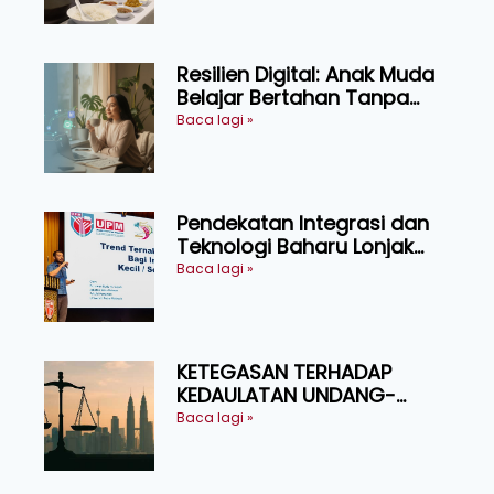
Resilien Digital: Anak Muda
Belajar Bertahan Tanpa
Perlu Menekan Diri
Baca lagi »
Pendekatan Integrasi dan
Teknologi Baharu Lonjak
Produktiviti Ternakan
Baca lagi »
Ruminan
KETEGASAN TERHADAP
KEDAULATAN UNDANG-
UNDANG ASAS KEPADA
Baca lagi »
KEADILAN DAN KEHARMONIAN