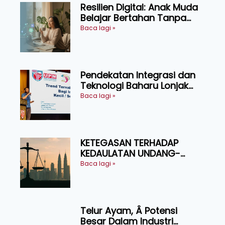
Resilien Digital: Anak Muda
Belajar Bertahan Tanpa
Perlu Menekan Diri
Baca lagi »
Pendekatan Integrasi dan
Teknologi Baharu Lonjak
Produktiviti Ternakan
Baca lagi »
Ruminan
KETEGASAN TERHADAP
KEDAULATAN UNDANG-
UNDANG ASAS KEPADA
Baca lagi »
KEADILAN DAN KEHARMONIAN
Telur Ayam, Â Potensi
Besar Dalam Industri