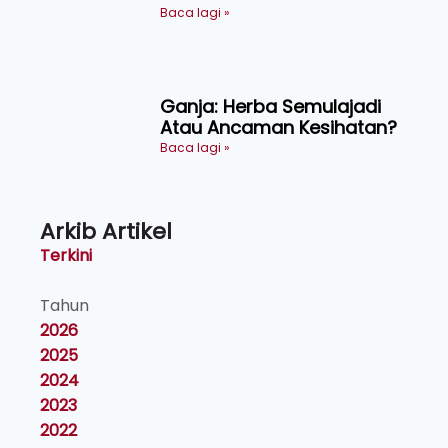
Makanan, Kosmetik dan
Baca lagi »
Penyelidikan
Ganja: Herba Semulajadi
Atau Ancaman Kesihatan?
Baca lagi »
Arkib Artikel
Terkini
Tahun
2026
2025
2024
2023
2022