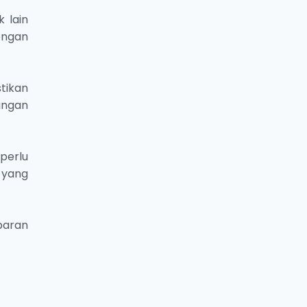
 lain
engan
tikan
angan
perlu
 yang
baran