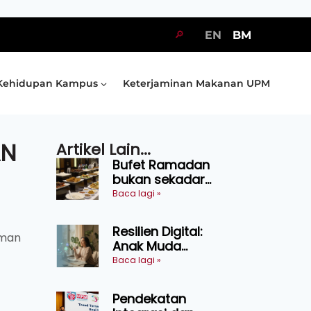
🔎
EN
BM
Kehidupan Kampus
Keterjaminan Makanan UPM
AN
Artikel Lain...
Bufet Ramadan
bukan sekadar
juadah, perlu bijak
Baca lagi »
memilih dan
selamat
Resilien Digital:
menikmati
aman
Anak Muda
Belajar Bertahan
Baca lagi »
Tanpa Perlu
Menekan Diri
Pendekatan