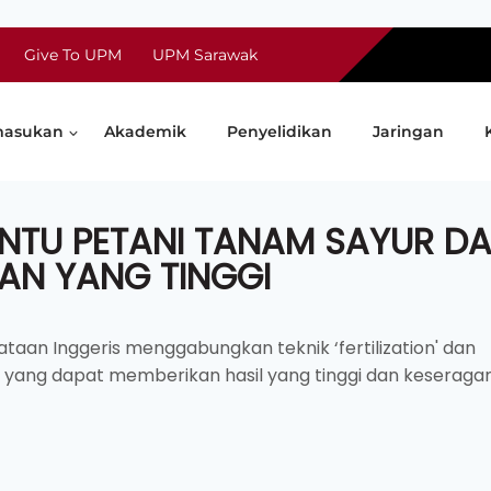
Give To UPM
UPM Sarawak
asukan
Akademik
Penyelidikan
Jaringan
ANTU PETANI TANAM SAYUR D
AN YANG TINGGI
ataan Inggeris menggabungkan teknik ‘fertilization' dan
ran yang dapat memberikan hasil yang tinggi dan keserag