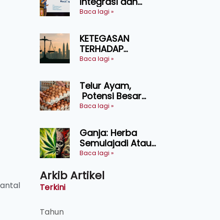
Integrasi dan
Teknologi Baharu
Baca lagi »
Lonjak Produktiviti
Ternakan
KETEGASAN
Ruminan
TERHADAP
KEDAULATAN
Baca lagi »
UNDANG-UNDANG
ASAS KEPADA
Telur Ayam,
KEADILAN DAN
Potensi Besar
KEHARMONIAN
Dalam Industri
Baca lagi »
Makanan,
Kosmetik dan
Ganja: Herba
Penyelidikan
Semulajadi Atau
Ancaman
Baca lagi »
Kesihatan?
Arkib Artikel
antal
Terkini
Tahun