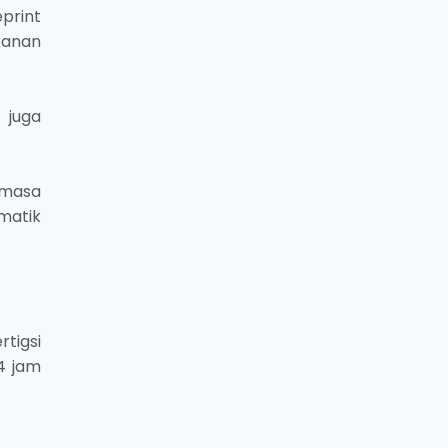
eprint
kanan
 juga
 masa
matik
tigsi
4 jam