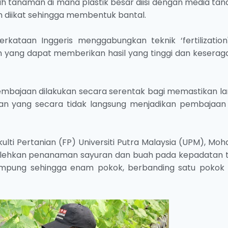
ah tanaman di mana plastik besar diisi dengan media ta
diikat sehingga membentuk bantal.
rkataan Inggeris menggabungkan teknik ‘fertilization
ran yang dapat memberikan hasil yang tinggi dan kesera
 pembajaan dilakukan secara serentak bagi memastikan la
man yang secara tidak langsung menjadikan pembajaan 
lti Pertanian (FP) Universiti Putra Malaysia (UPM), Mo
olehkan penanaman sayuran dan buah pada kepadatan ti
pung sehingga enam pokok, berbanding satu pokok