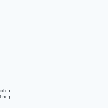
abila
mbang