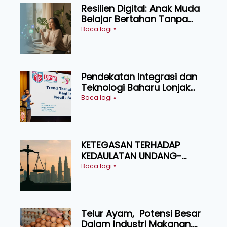
Resilien Digital: Anak Muda
Belajar Bertahan Tanpa
Perlu Menekan Diri
Baca lagi »
Pendekatan Integrasi dan
Teknologi Baharu Lonjak
Produktiviti Ternakan
Baca lagi »
Ruminan
KETEGASAN TERHADAP
KEDAULATAN UNDANG-
UNDANG ASAS KEPADA
Baca lagi »
KEADILAN DAN KEHARMONIAN
Telur Ayam, Potensi Besar
Dalam Industri Makanan,