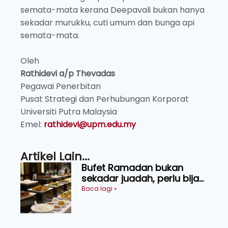
semata-mata kerana Deepavali bukan hanya
sekadar murukku, cuti umum dan bunga api
semata-mata.
Oleh
Rathidevi a/p Thevadas
Pegawai Penerbitan
Pusat Strategi dan Perhubungan Korporat
Universiti Putra Malaysia
Emel:
rathidevi@upm.edu.my
Artikel Lain...
Bufet Ramadan bukan
sekadar juadah, perlu bijak
memilih dan selamat
Baca lagi »
menikmati