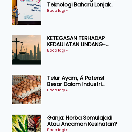
Teknologi Baharu Lonjak
Produktiviti Ternakan
Baca lagi »
Ruminan
KETEGASAN TERHADAP
KEDAULATAN UNDANG-
UNDANG ASAS KEPADA
Baca lagi »
KEADILAN DAN KEHARMONIAN
Telur Ayam, Â Potensi
Besar Dalam Industri
Makanan, Kosmetik dan
Baca lagi »
Penyelidikan
Ganja: Herba Semulajadi
Atau Ancaman Kesihatan?
Baca lagi »