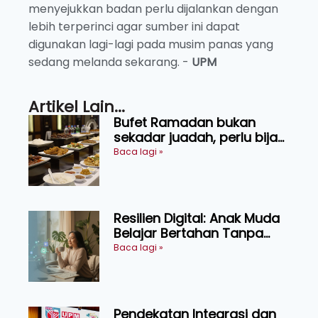
menyejukkan badan perlu dijalankan dengan
lebih terperinci agar sumber ini dapat
digunakan lagi-lagi pada musim panas yang
sedang melanda sekarang. -
UPM
Artikel Lain...
Bufet Ramadan bukan
sekadar juadah, perlu bijak
memilih dan selamat
Baca lagi »
menikmati
Resilien Digital: Anak Muda
Belajar Bertahan Tanpa
Perlu Menekan Diri
Baca lagi »
Pendekatan Integrasi dan