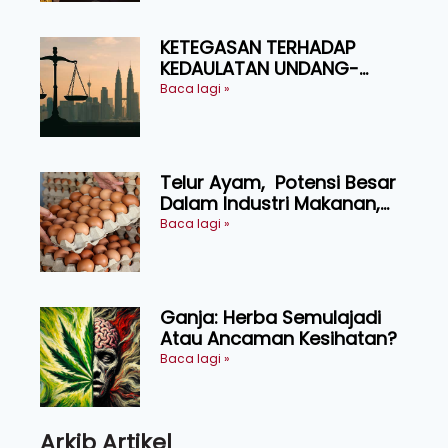
KETEGASAN TERHADAP
KEDAULATAN UNDANG-
UNDANG ASAS KEPADA
Baca lagi »
KEADILAN DAN KEHARMONIAN
Telur Ayam, Potensi Besar
Dalam Industri Makanan,
Kosmetik dan Penyelidikan
Baca lagi »
Ganja: Herba Semulajadi
Atau Ancaman Kesihatan?
Baca lagi »
Arkib Artikel