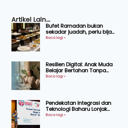
Artikel Lain...
Bufet Ramadan bukan
sekadar juadah, perlu bijak
memilih dan selamat
Baca lagi »
menikmati
Resilien Digital: Anak Muda
Belajar Bertahan Tanpa
Perlu Menekan Diri
Baca lagi »
Pendekatan Integrasi dan
Teknologi Baharu Lonjak
Produktiviti Ternakan
Baca lagi »
Ruminan