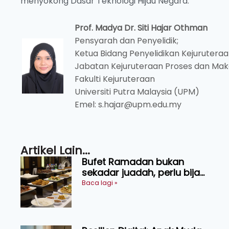
menyokong Dasar Teknologi Hijau Negara.
Prof. Madya Dr. Siti Hajar Othman
Pensyarah dan Penyelidik;
Ketua Bidang Penyelidikan Kejuruter
Jabatan Kejuruteraan Proses dan Ma
Fakulti Kejuruteraan
Universiti Putra Malaysia (UPM)
Emel: s.hajar@upm.edu.my
Artikel Lain...
Bufet Ramadan bukan
sekadar juadah, perlu bijak
memilih dan selamat
Baca lagi »
menikmati