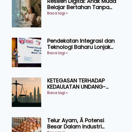
Resilien Digital: Anak Muda
Belajar Bertahan Tanpa
Perlu Menekan Diri
Baca lagi »
Pendekatan Integrasi dan
Teknologi Baharu Lonjak
Produktiviti Ternakan
Baca lagi »
Ruminan
KETEGASAN TERHADAP
KEDAULATAN UNDANG-
UNDANG ASAS KEPADA
Baca lagi »
KEADILAN DAN KEHARMONIAN
Telur Ayam, Â Potensi
Besar Dalam Industri