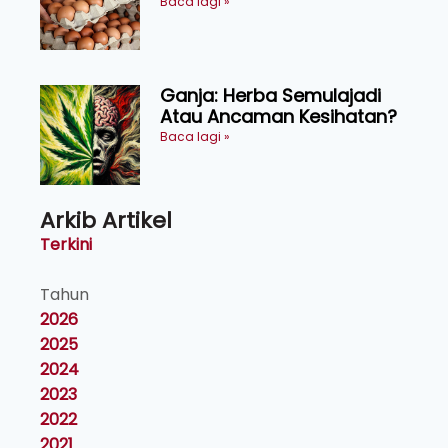
Makanan, Kosmetik dan
Baca lagi »
Penyelidikan
Ganja: Herba Semulajadi
Atau Ancaman Kesihatan?
Baca lagi »
Arkib Artikel
Terkini
Tahun
2026
2025
2024
2023
2022
2021