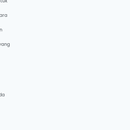
ntuk
ara
n
 yang
da