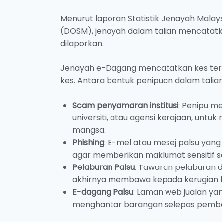
Menurut laporan Statistik Jenayah Malay
(DOSM), jenayah dalam talian mencatat
dilaporkan.
Jenayah e-Dagang mencatatkan kes terti
kes. Antara bentuk penipuan dalam talia
Scam penyamaran institusi
: Penipu m
universiti, atau agensi kerajaan, un
mangsa.
Phishing
: E-mel atau mesej palsu ya
agar memberikan maklumat sensitif se
Pelaburan Palsu
: Tawaran pelaburan d
akhirnya membawa kepada kerugian 
E-dagang Palsu
: Laman web jualan ya
menghantar barangan selepas pemba