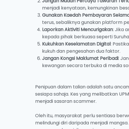
Jangan Mudah Percaya Tawaran Terla
menjadi kenyataan, kemungkinan besa
Gunakan Kaedah Pembayaran Selam
terus, sebaliknya gunakan platform
Laporkan Aktiviti Mencurigakan
: Jika
kepada pihak berkuasa seperti Suruh
Kukuhkan Keselamatan Digital
: Pastik
kukuh dan pengesahan dua faktor.
Jangan Kongsi Maklumat Peribadi
: Ja
kewangan secara terbuka di media sosi
Penipuan dalam talian adalah satu anc
sesiapa sahaja. Kes yang melibatkan UPM 
menjadi sasaran scammer.
Oleh itu, masyarakat perlu sentiasa be
melindungi diri daripada menjadi mangs