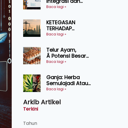
Integrasi dan
Teknologi Baharu
Baca lagi »
Lonjak Produktiviti
Ternakan
KETEGASAN
Ruminan
TERHADAP
KEDAULATAN
Baca lagi »
UNDANG-UNDANG
ASAS KEPADA
Telur Ayam,
KEADILAN DAN
Â Potensi Besar
KEHARMONIAN
Dalam Industri
Baca lagi »
Makanan,
Kosmetik dan
Ganja: Herba
Penyelidikan
Semulajadi Atau
Ancaman
Baca lagi »
Kesihatan?
Arkib Artikel
Terkini
Tahun