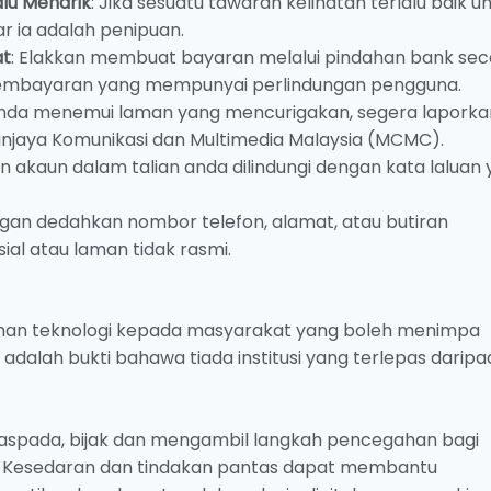
lu Menarik
: Jika sesuatu tawaran kelihatan terlalu baik u
r ia adalah penipuan.
at
: Elakkan membuat bayaran melalui pindahan bank sec
 pembayaran yang mempunyai perlindungan pengguna.
 anda menemui laman yang mencurigakan, segera laporka
anjaya Komunikasi dan Multimedia Malaysia (MCMC).
an akaun dalam talian anda dilindungi dengan kata laluan
ngan dedahkan nombor telefon, alamat, atau butiran
al atau laman tidak rasmi.
aman teknologi kepada masyarakat yang boleh menimpa
adalah bukti bahawa tiada institusi yang terlepas daripa
rwaspada, bijak dan mengambil langkah pencegahan bagi
a. Kesedaran dan tindakan pantas dapat membantu