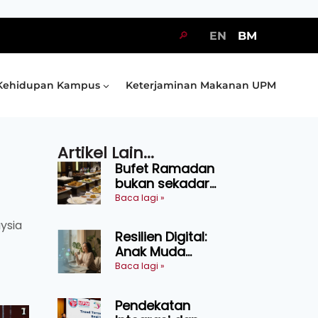
🔎
EN
BM
Kehidupan Kampus
Keterjaminan Makanan UPM
Artikel Lain...
Bufet Ramadan
bukan sekadar
juadah, perlu bijak
Baca lagi »
memilih dan
ysia
selamat
Resilien Digital:
menikmati
Anak Muda
Belajar Bertahan
Baca lagi »
Tanpa Perlu
Menekan Diri
Pendekatan