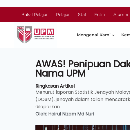
Bakal Pelajar
Pelajar
Staf
Entiti
Alumni
Mengenai Kami
Kem
AWAS! Penipuan Da
Nama UPM
Ringkasan Artikel
Menurut laporan Statistik Jenayah Malay
(DOSM), jenayah dalam talian mencatat
dilaporkan.
Oleh: Hairul Nizam Md Nuri