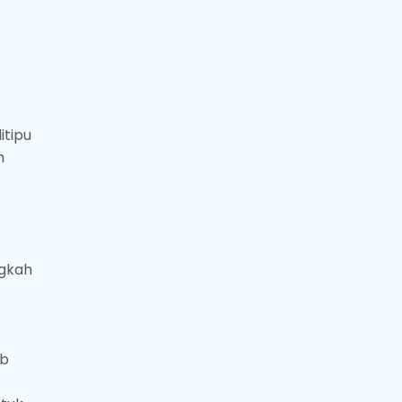
itipu
h
ngkah
eb