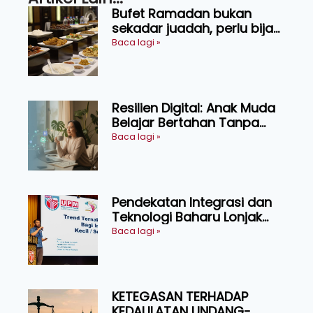
Bufet Ramadan bukan
sekadar juadah, perlu bijak
memilih dan selamat
Baca lagi »
menikmati
Resilien Digital: Anak Muda
Belajar Bertahan Tanpa
Perlu Menekan Diri
Baca lagi »
Pendekatan Integrasi dan
Teknologi Baharu Lonjak
Produktiviti Ternakan
Baca lagi »
Ruminan
KETEGASAN TERHADAP
KEDAULATAN UNDANG-