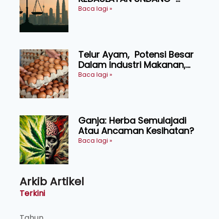
UNDANG ASAS KEPADA
Baca lagi »
KEADILAN DAN KEHARMONIAN
Telur Ayam, Potensi Besar
Dalam Industri Makanan,
Kosmetik dan Penyelidikan
Baca lagi »
Ganja: Herba Semulajadi
Atau Ancaman Kesihatan?
Baca lagi »
Arkib Artikel
Terkini
Tahun