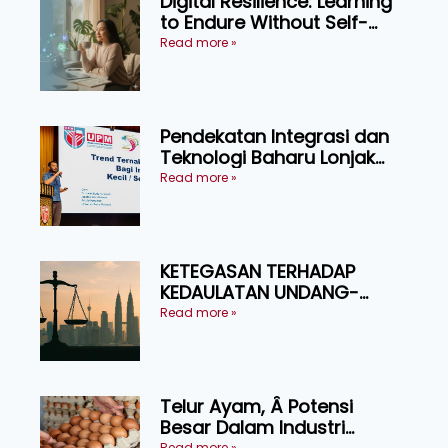
Digital Resilience: Learning
to Endure Without Self-
Pressure
Read more »
Pendekatan Integrasi dan
Teknologi Baharu Lonjak
Produktiviti Ternakan
Read more »
Ruminan
KETEGASAN TERHADAP
KEDAULATAN UNDANG-
UNDANG ASAS KEPADA
Read more »
KEADILAN DAN KEHARMONIAN
Telur Ayam, Â Potensi
Besar Dalam Industri
Read more »