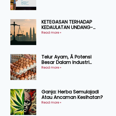
Ruminan
KETEGASAN TERHADAP
KEDAULATAN UNDANG-
UNDANG ASAS KEPADA
Read more »
KEADILAN DAN KEHARMONIAN
Telur Ayam, Â Potensi
Besar Dalam Industri
Makanan, Kosmetik dan
Read more »
Penyelidikan
Ganja: Herba Semulajadi
Atau Ancaman Kesihatan?
Read more »