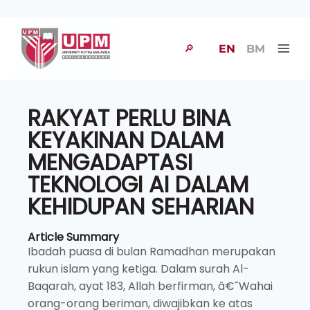
🔎
EN
BM
RAKYAT PERLU BINA
KEYAKINAN DALAM
MENGADAPTASI
TEKNOLOGI AI DALAM
KEHIDUPAN SEHARIAN
Article Summary
Ibadah puasa di bulan Ramadhan merupakan
rukun islam yang ketiga. Dalam surah Al-
Baqarah, ayat 183, Allah berfirman, â€˜Wahai
orang-orang beriman, diwajibkan ke atas