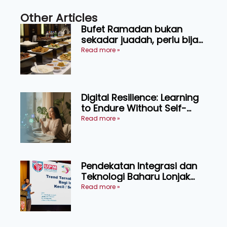
Other Articles
Bufet Ramadan bukan
sekadar juadah, perlu bijak
memilih dan selamat
Read more »
menikmati
Digital Resilience: Learning
to Endure Without Self-
Pressure
Read more »
Pendekatan Integrasi dan
Teknologi Baharu Lonjak
Produktiviti Ternakan
Read more »
Ruminan