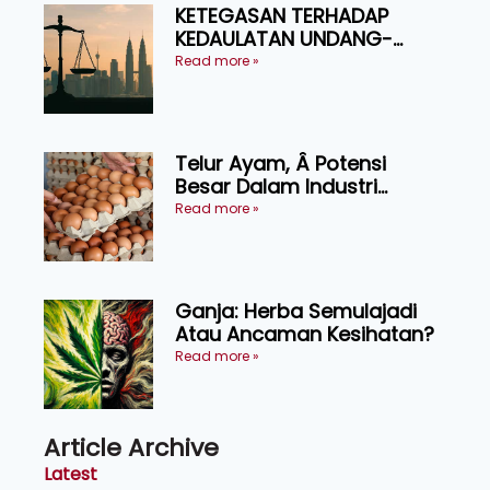
KETEGASAN TERHADAP
KEDAULATAN UNDANG-
UNDANG ASAS KEPADA
Read more »
KEADILAN DAN KEHARMONIAN
Telur Ayam, Â Potensi
Besar Dalam Industri
Makanan, Kosmetik dan
Read more »
Penyelidikan
Ganja: Herba Semulajadi
Atau Ancaman Kesihatan?
Read more »
Article Archive
Latest