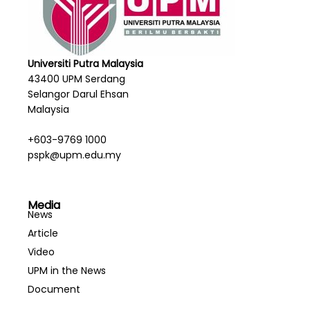
Universiti Putra Malaysia
43400 UPM Serdang
Selangor Darul Ehsan
Malaysia
+603-9769 1000
pspk@upm.edu.my
Media
News
Article
Video
UPM in the News
Document