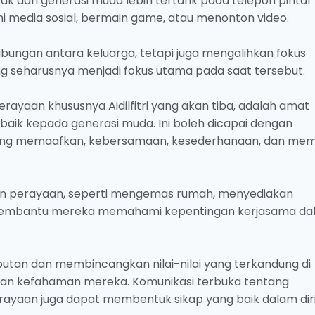
k dari generasi muda lebih tertarik pada telepon pintar
i media sosial, bermain game, atau menonton video.
bungan antara keluarga, tetapi juga mengalihkan fokus
yang seharusnya menjadi fokus utama pada saat tersebut.
yaan khususnya Aidilfitri yang akan tiba, adalah amat
aik kepada generasi muda. Ini boleh dicapai dengan
i saling memaafkan, kebersamaan, kesederhanaan, dan me
an perayaan, seperti mengemas rumah, menyediakan
membantu mereka memahami kepentingan kerjasama da
mbutan dan membincangkan nilai-nilai yang terkandung di
kan kefahaman mereka. Komunikasi terbuka tentang
ayaan juga dapat membentuk sikap yang baik dalam dir