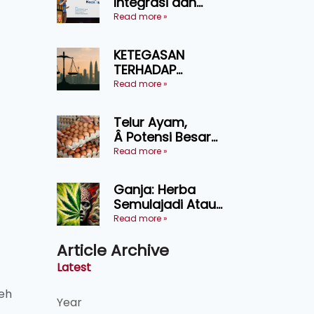
Integrasi dan
Teknologi Baharu
Read more »
Lonjak Produktiviti
Ternakan
KETEGASAN
Ruminan
TERHADAP
KEDAULATAN
Read more »
UNDANG-UNDANG
ASAS KEPADA
Telur Ayam,
KEADILAN DAN
Â Potensi Besar
KEHARMONIAN
Dalam Industri
Read more »
Makanan,
Kosmetik dan
Ganja: Herba
Penyelidikan
Semulajadi Atau
Ancaman
Read more »
Kesihatan?
Article Archive
Latest
eh
Year