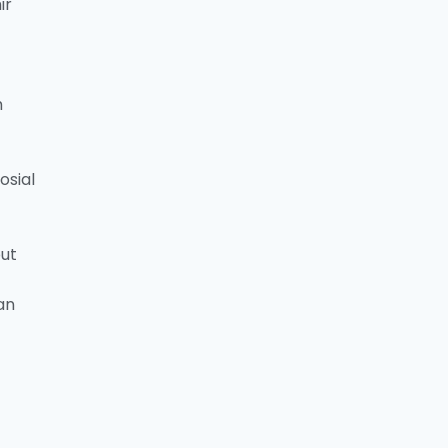
ir
h
osial
ut
an