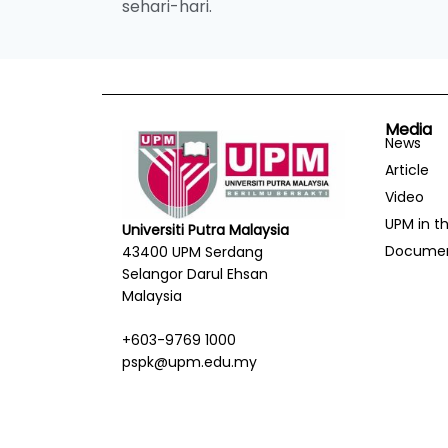
sehari-hari.
Media
News
Article
Video
UPM in t
Universiti Putra Malaysia
Docume
43400 UPM Serdang
Selangor Darul Ehsan
Malaysia
+603-9769 1000
pspk@upm.edu.my