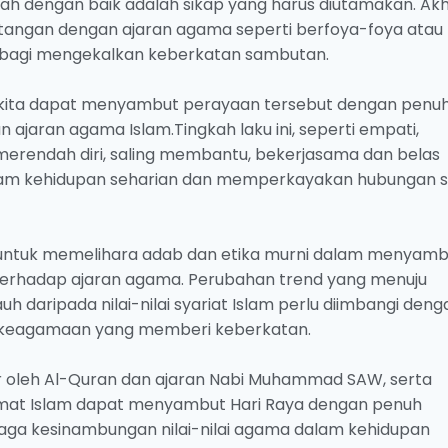
 dengan baik adalah sikap yang harus diutamakan. Akh
entangan dengan ajaran agama seperti berfoya-foya atau
g bagi mengekalkan keberkatan sambutan.
kita dapat menyambut perayaan tersebut dengan penu
ajaran agama Islam.Tingkah laku ini, seperti empati,
merendah diri, saling membantu, bekerjasama dan belas
alam kehidupan seharian dan memperkayakan hubungan s
m untuk memelihara adab dan etika murni dalam menyamb
terhadap ajaran agama. Perubahan trend yang menuju
 daripada nilai-nilai syariat Islam perlu diimbangi deng
si keagamaan yang memberi keberkatan.
 oleh Al-Quran dan ajaran Nabi Muhammad SAW, serta
umat Islam dapat menyambut Hari Raya dengan penuh
aga kesinambungan nilai-nilai agama dalam kehidupan