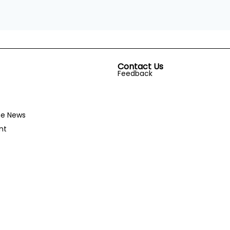
Contact Us
Feedback
he News
nt