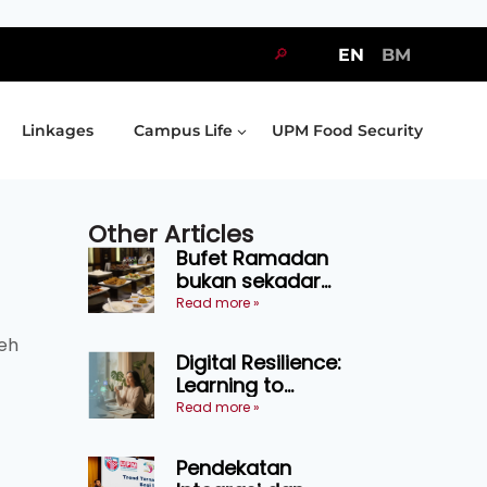
🔎
EN
BM
Linkages
Campus Life
UPM Food Security
Other Articles
Bufet Ramadan
bukan sekadar
juadah, perlu bijak
Read more »
memilih dan
eh
selamat
Digital Resilience:
menikmati
Learning to
Endure Without
Read more »
Self-Pressure
Pendekatan