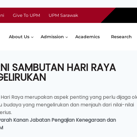
ni
Give To UPM
UPM Sarawak
About Us
Admission
Academics
Research
NI SAMBUTAN HARI RAYA
ELIRUKAN
ari Raya merupakan aspek penting yang perlu dijaga ol
budaya yang mengelirukan dan menjauh dari nilai-nilai
erius.
yarah Kanan
Jabatan Pengajian Kenegaraan dan
PM