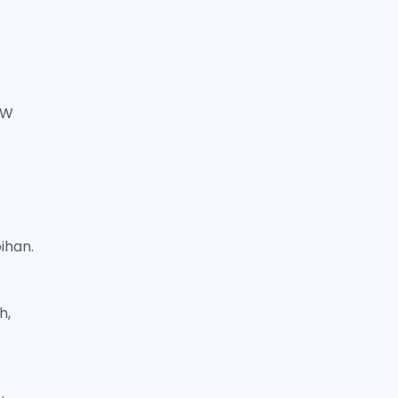
AW
ihan.
h,