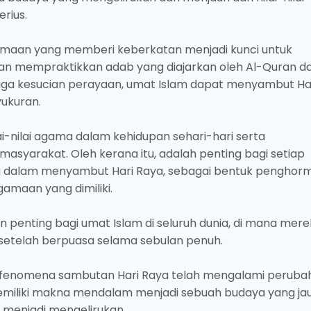
erius.
gamaan yang memberi keberkatan menjadi kunci untuk
n mempraktikkan adab yang diajarkan oleh Al-Quran d
ga kesucian perayaan, umat Islam dapat menyambut Ha
ukuran.
ai-nilai agama dalam kehidupan sehari-hari serta
syarakat. Oleh kerana itu, adalah penting bagi setiap
ka dalam menyambut Hari Raya, sebagai bentuk penghor
amaan yang dimiliki.
enting bagi umat Islam di seluruh dunia, di mana mere
etelah berpuasa selama sebulan penuh.
 fenomena sambutan Hari Raya telah mengalami peruba
 memiliki makna mendalam menjadi sebuah budaya yang ja
at menjadi mengelirukan.