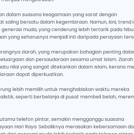
kan dalam suasana keagamaan yang sarat dengan
 saling bersatu dalam kegembiraan. Namun, kini, trend i
generasi muda, yang cenderung lebih tertarik pada hib
an yang seharusnya menjadi inti daripada perayaan ters
urangnya ziarah, yang merupakan bahagian penting dal
ekeluargaan dan persaudaraan sesama umat Islam. Ziarah
atu nilai yang sangat ditekankan dalam Islam, kerana mel
daraan dapat diperkuatkan.
rung lebih memilih untuk menghabiskan waktu mereka
ialistik, seperti berbelanja di pusat membeli belah, mere
erutama telefon pintar, semakin mengganggu suasana
yaan Hari Raya. Sebaliknya merasakan kebersamaan d