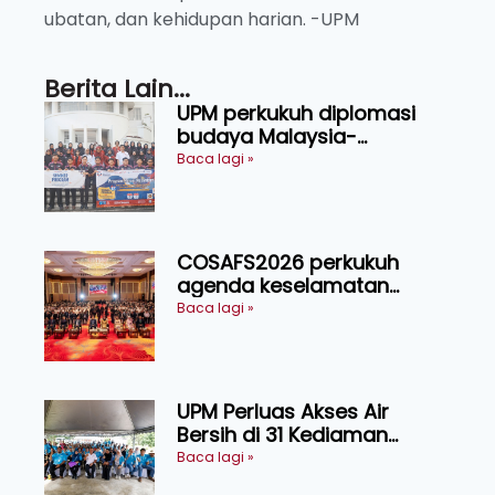
ubatan, dan kehidupan harian. -UPM
Berita Lain...
UPM perkukuh diplomasi
budaya Malaysia-
Indonesia melalui Narasi
Baca lagi »
Nusantara
COSAFS2026 perkukuh
agenda keselamatan
makanan, AgriHub pacu
Baca lagi »
transformasi pertanian
Sarawak
UPM Perluas Akses Air
Bersih di 31 Kediaman
Orang Asli Tasik Chini
Baca lagi »