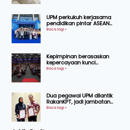
UPM perkukuh kerjasama
pendidikan pintar ASEAN
menerusi lawatan rasmi ke
Baca lagi »
China
Kepimpinan berasaskan
kepercayaan kunci
kecemerlangan institusi -
Baca lagi »
Naib Canselor UPM
Dua pegawai UPM dilantik
RakanKPT, jadi jambatan
maklumat ke akar umbi
Baca lagi »