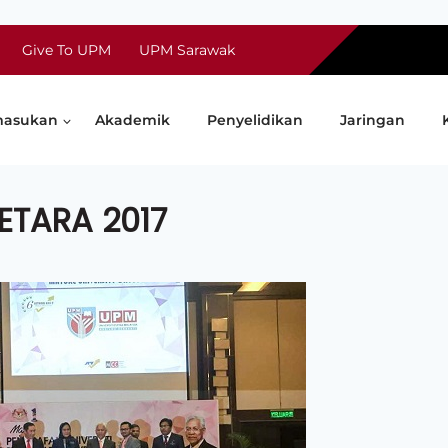
Give To UPM
UPM Sarawak
asukan
Akademik
Penyelidikan
Jaringan
SETARA 2017