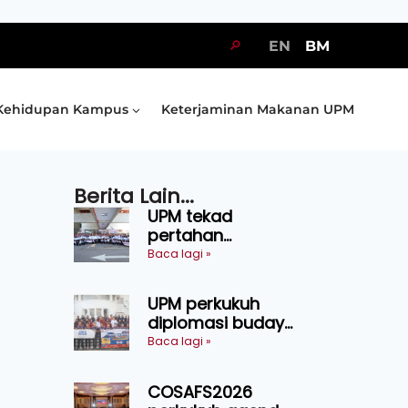
🔎
EN
BM
Kehidupan Kampus
Keterjaminan Makanan UPM
Berita Lain...
UPM tekad
pertahan
kejuaraan SUKUM
Baca lagi »
2026, sasar 16
pingat emas
UPM perkukuh
diplomasi budaya
Malaysia-
Baca lagi »
Indonesia melalui
Narasi Nusantara
COSAFS2026