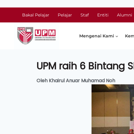
Bakal Pelajar
Pelajar
Staf
Entiti
Alumni
Mengenai Kami
Kem
UPM raih 6 Bintang 
Oleh Khairul Anuar Muhamad Noh