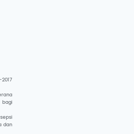
A-2017
erana
 bagi
sepsi
a dan