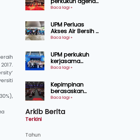
perkukuh agenda
keselamatan
Baca lagi »
makanan,
AgriHub pacu
UPM Perluas
transformasi
Akses Air Bersih di
pertanian
31 Kediaman
Baca lagi »
Sarawak
Orang Asli Tasik
Chini
UPM perkukuh
eraih
kerjasama
 2017.
pendidikan pintar
Baca lagi »
sity’
ASEAN menerusi
ersiti
lawatan rasmi ke
Kepimpinan
China
berasaskan
30%),
kepercayaan
Baca lagi »
kunci
Arkib Berita
kecemerlangan
ma
institusi - Naib
Terkini
Canselor UPM
Tahun