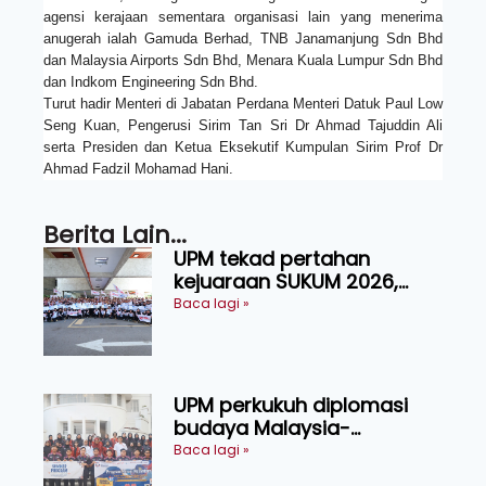
agensi kerajaan sementara organisasi lain yang menerima
anugerah ialah Gamuda Berhad, TNB Janamanjung Sdn Bhd
dan Malaysia Airports Sdn Bhd, Menara Kuala Lumpur Sdn Bhd
dan Indkom Engineering Sdn Bhd.
Turut hadir Menteri di Jabatan Perdana Menteri Datuk Paul Low
Seng Kuan, Pengerusi Sirim Tan Sri Dr Ahmad Tajuddin Ali
serta Presiden dan Ketua Eksekutif Kumpulan Sirim Prof Dr
Ahmad Fadzil Mohamad Hani.
Berita Lain...
UPM tekad pertahan
kejuaraan SUKUM 2026,
sasar 16 pingat emas
Baca lagi »
UPM perkukuh diplomasi
budaya Malaysia-
Indonesia melalui Narasi
Baca lagi »
Nusantara