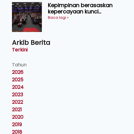
Kepimpinan berasaskan
kepercayaan kunci
kecemerlangan institusi -
Baca lagi »
Naib Canselor UPM
Arkib Berita
Terkini
Tahun
2026
2025
2024
2023
2022
2021
2020
2019
2018