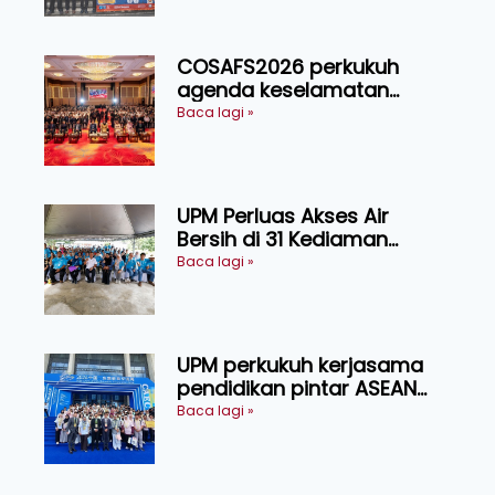
COSAFS2026 perkukuh
agenda keselamatan
makanan, AgriHub pacu
Baca lagi »
transformasi pertanian
Sarawak
UPM Perluas Akses Air
Bersih di 31 Kediaman
Orang Asli Tasik Chini
Baca lagi »
UPM perkukuh kerjasama
pendidikan pintar ASEAN
menerusi lawatan rasmi ke
Baca lagi »
China