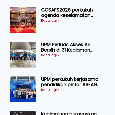
COSAFS2026 perkukuh
agenda keselamatan
makanan, AgriHub pacu
Baca lagi »
transformasi pertanian
Sarawak
UPM Perluas Akses Air
Bersih di 31 Kediaman
Orang Asli Tasik Chini
Baca lagi »
UPM perkukuh kerjasama
pendidikan pintar ASEAN
menerusi lawatan rasmi ke
Baca lagi »
China
Kepimpinan berasaskan