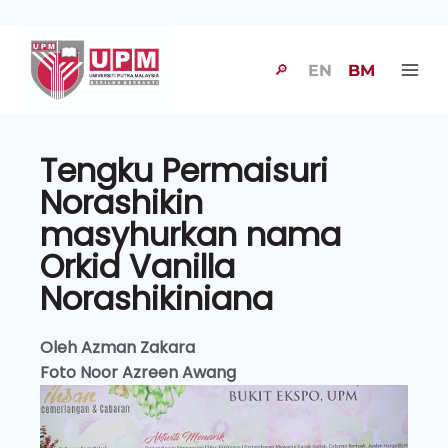
🔎
EN
BM
Tengku Permaisuri
Norashikin
masyhurkan nama
Orkid Vanilla
Norashikiniana
Oleh Azman Zakara
Foto Noor Azreen Awang