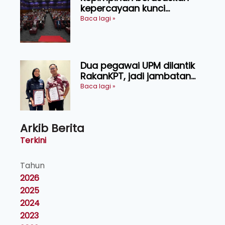
kepercayaan kunci
kecemerlangan institusi -
Baca lagi »
Naib Canselor UPM
Dua pegawai UPM dilantik
RakanKPT, jadi jambatan
maklumat ke akar umbi
Baca lagi »
Arkib Berita
Terkini
Tahun
2026
2025
2024
2023