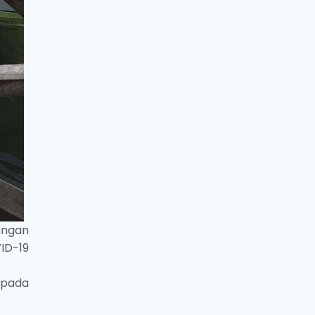
ungan
ID-19
epada