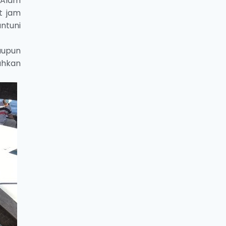
 Alam
t jam
antuni
aupun
ahkan