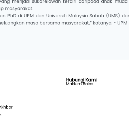
ng menjadi sukarelawan terdiri daripada anak muda
p masyarakat.
an PhD di UPM dan Universiti Malaysia Sabah (UMS) da
 meluangkan masa bersama masyarakat,” katanya. - UPM
Hubungi Kami
Maklum Balas
Akhbar
n