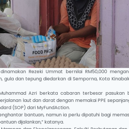
 dinamakan Rezeki Ummat bernilai RM50,000 mengan
 gula dan tepung diedarkan di Semporna, Kota Kinabal
Muhammad Azri berkata cabaran terbesar pasukan b
erjalanan laut dan darat dengan memakai PPE sepanjang
dard (SOP) dari MyFundAction.
nghantar bantuan, namun ia perlu dipatuhi bagi memas
antuan dijalankan,” katanya.