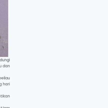
dungi
u dan
eliau
 hari
tikan