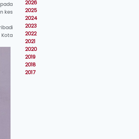
2026
epada
2025
n kes
2024
2023
ibadi
2022
 Kota
2021
2020
2019
2018
2017