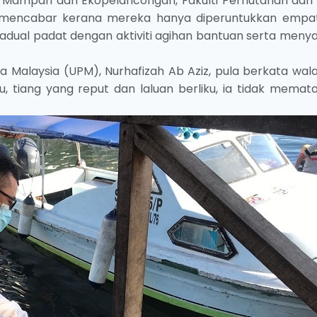
si Mampan dan Ekopelancongan, Fakulti Perhutanan dan
gak mencabar kerana mereka hanya diperuntukkan empa
jadual padat dengan aktiviti agihan bantuan serta meny
ra Malaysia (UPM), Nurhafizah Ab Aziz, pula berkata wal
, tiang yang reput dan laluan berliku, ia tidak memat