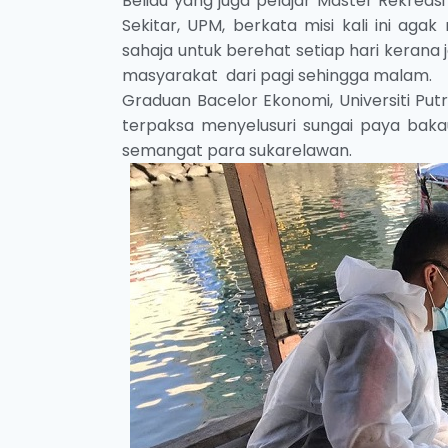
Beliau yang juga pelajar Master Rekrea
Sekitar, UPM, berkata misi kali ini a
sahaja untuk berehat setiap hari kerana 
masyarakat dari pagi sehingga malam.
Graduan Bacelor Ekonomi, Universiti Put
terpaksa menyelusuri sungai paya bakau
semangat para sukarelawan.