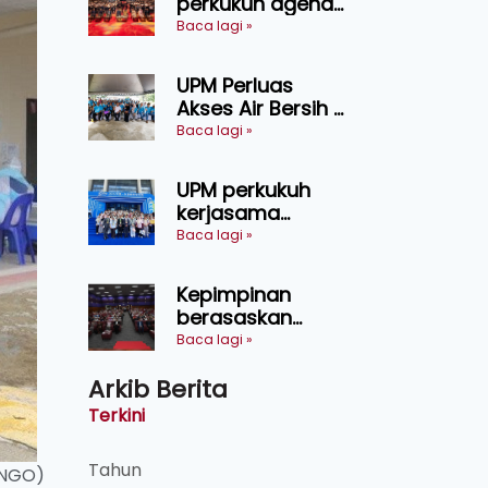
perkukuh agenda
keselamatan
Baca lagi »
makanan,
AgriHub pacu
UPM Perluas
transformasi
Akses Air Bersih di
pertanian
31 Kediaman
Baca lagi »
Sarawak
Orang Asli Tasik
Chini
UPM perkukuh
kerjasama
pendidikan pintar
Baca lagi »
ASEAN menerusi
lawatan rasmi ke
Kepimpinan
China
berasaskan
kepercayaan
Baca lagi »
kunci
Arkib Berita
kecemerlangan
institusi - Naib
Terkini
Canselor UPM
Tahun
(NGO)