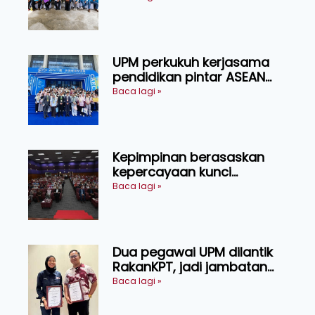
UPM perkukuh kerjasama
pendidikan pintar ASEAN
menerusi lawatan rasmi ke
Baca lagi »
China
Kepimpinan berasaskan
kepercayaan kunci
kecemerlangan institusi -
Baca lagi »
Naib Canselor UPM
Dua pegawai UPM dilantik
RakanKPT, jadi jambatan
maklumat ke akar umbi
Baca lagi »