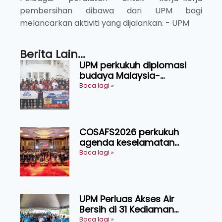
pembersihan dibawa dari UPM bagi
melancarkan aktiviti yang dijalankan. - UPM
Berita Lain...
UPM perkukuh diplomasi
budaya Malaysia-
Indonesia melalui Narasi
Baca lagi »
Nusantara
COSAFS2026 perkukuh
agenda keselamatan
makanan, AgriHub pacu
Baca lagi »
transformasi pertanian
Sarawak
UPM Perluas Akses Air
Bersih di 31 Kediaman
Orang Asli Tasik Chini
Baca lagi »