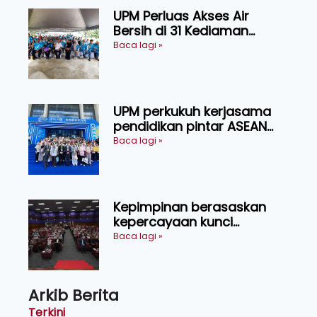
UPM Perluas Akses Air
Bersih di 31 Kediaman
Orang Asli Tasik Chini
Baca lagi »
UPM perkukuh kerjasama
pendidikan pintar ASEAN
menerusi lawatan rasmi ke
Baca lagi »
China
Kepimpinan berasaskan
kepercayaan kunci
kecemerlangan institusi -
Baca lagi »
Naib Canselor UPM
Arkib Berita
Terkini