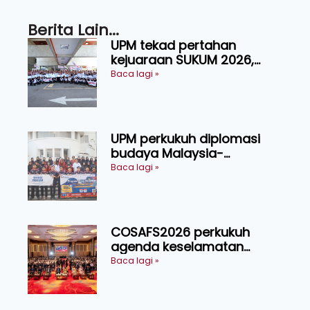
Berita Lain...
UPM tekad pertahan
kejuaraan SUKUM 2026,
sasar 16 pingat emas
Baca lagi »
UPM perkukuh diplomasi
budaya Malaysia-
Indonesia melalui Narasi
Baca lagi »
Nusantara
COSAFS2026 perkukuh
agenda keselamatan
makanan, AgriHub pacu
Baca lagi »
transformasi pertanian
Sarawak