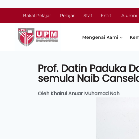
Bakal Pelajar
Pelajar
Staf
Entiti
Alumni
Mengenai Kami
Kem
Prof. Datin Paduka Da
semula Naib Cansel
Oleh Khairul Anuar Muhamad Noh