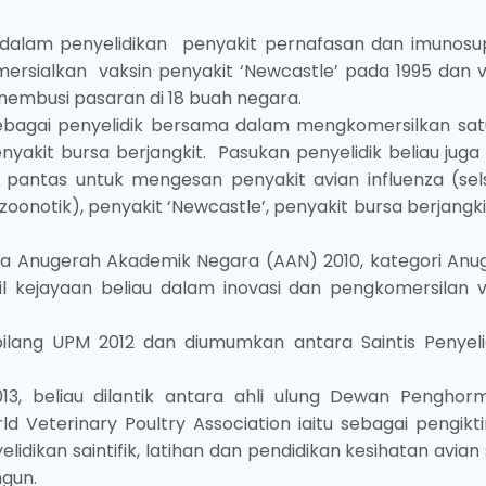
 dalam penyelidikan penyakit pernafasan dan imunosup
mersialkan vaksin penyakit ‘Newcastle’ pada 1995 dan v
enembusi pasaran di 18 buah negara.
 sebagai penyelidik bersama dalam mengkomersilkan satu
enyakit bursa berjangkit. Pasukan penyelidik beliau juga
pantas untuk mengesan penyakit avian influenza (se
onotik), penyakit ‘Newcastle’, penyakit bursa berjangk
rima Anugerah Akademik Negara (AAN) 2010, kategori Anu
l kejayaan beliau dalam inovasi dan pengkomersilan v
ilang UPM 2012 dan diumumkan antara Saintis Penyeli
, beliau dilantik antara ahli ulung Dewan Penghor
d Veterinary Poultry Association iaitu sebagai pengikti
idikan saintifik, latihan dan pendidikan kesihatan avian
ngun.