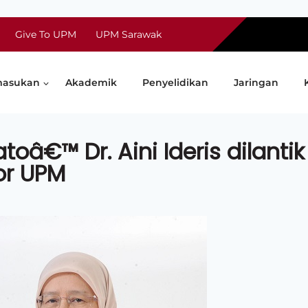
Give To UPM
UPM Sarawak
asukan
Akademik
Penyelidikan
Jaringan
toâ€™ Dr. Aini Ideris dilantik
or UPM