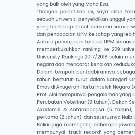
yang baik oleh yang Maha Esa.
“Dengan pelantikan ini, saya akan te
sebuah universiti penyelidikan unggul 
yang berharap dapat bersama semua wa
dan pencapaian UPM ke tahap yang lebih 
Antara pencapaian terbaik UPM semasa P
memperkukuhkan ranking ke-229 univer
University Rankings 2017/2018 selain m
negara dan mencatat kenaikan keduduka
Dalam tempoh pentadbirannya sebagai
tahun berturut-turut dalam kategori Or
Emas di Anugerah Harta Intelek Negara (A
Prof. Aini mempunyai pengalaman yang l
Perubatan Veterinar (9 tahun), Dekan Se
Akademik & Antarabangsa (5 tahun), 
pertama (2 tahun), dan seterusnya Naib 
Beliau juga memegang beberapa jawatan
mempunyai ‘track record’ yang cemerl