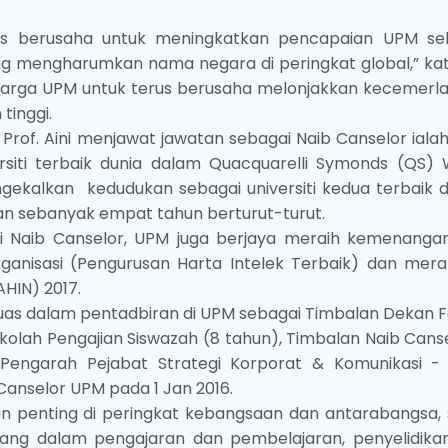
rus berusaha untuk meningkatkan pencapaian UPM se
yang mengharumkan nama negara di peringkat global,” ka
rga UPM untuk terus berusaha melonjakkan kecemerl
tinggi.
rof. Aini menjawat jawatan sebagai Naib Canselor iala
siti terbaik dunia dalam Quacquarelli Symonds (QS) 
engekalkan kedudukan sebagai universiti kedua terbaik 
n sebanyak empat tahun berturut-turut.
 Naib Canselor, UPM juga berjaya meraih kemenanga
ganisasi (Pengurusan Harta Intelek Terbaik) dan mera
HIN) 2017.
uas dalam pentadbiran di UPM sebagai Timbalan Dekan Fa
kolah Pengajian Siswazah (8 tahun), Timbalan Naib Canse
Pengarah Pejabat Strategi Korporat & Komunikasi -
Canselor UPM pada 1 Jan 2016.
 penting di peringkat kebangsaan dan antarabangsa, 
ang dalam pengajaran dan pembelajaran, penyelidika