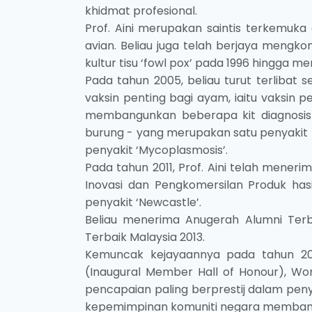
khidmat profesional.
Prof. Aini merupakan saintis terkemuka
avian. Beliau juga telah berjaya mengko
kultur tisu ‘fowl pox’ pada 1996 hingga m
Pada tahun 2005, beliau turut terlibat
vaksin penting bagi ayam, iaitu vaksin p
membangunkan beberapa kit diagnosis 
burung - yang merupakan satu penyakit zo
penyakit ‘Mycoplasmosis’.
Pada tahun 2011, Prof. Aini telah mene
Inovasi dan Pengkomersilan Produk hasi
penyakit ‘Newcastle’.
Beliau menerima Anugerah Alumni Terb
Terbaik Malaysia 2013.
Kemuncak kejayaannya pada tahun 2013
(Inaugural Member Hall of Honour), Worl
pencapaian paling berprestij dalam penyel
kepemimpinan komuniti negara memba