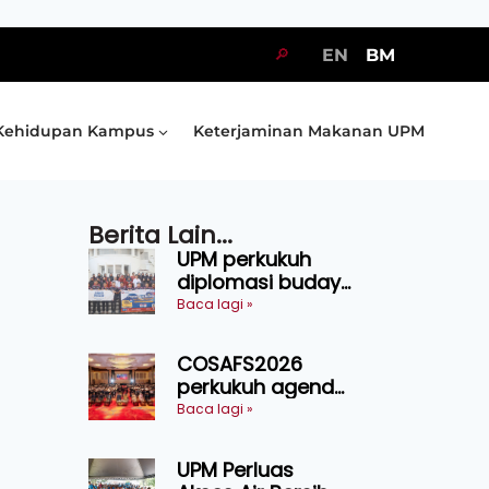
🔎
EN
BM
Kehidupan Kampus
Keterjaminan Makanan UPM
Berita Lain...
UPM perkukuh
diplomasi budaya
Malaysia-
Baca lagi »
Indonesia melalui
Narasi Nusantara
COSAFS2026
perkukuh agenda
keselamatan
Baca lagi »
makanan,
AgriHub pacu
UPM Perluas
transformasi