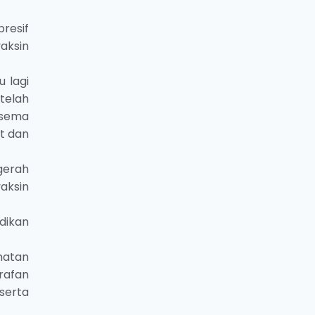
resif
aksin
 lagi
 telah
lsema
it dan
gerah
aksin
dikan
matan
rafan
 serta