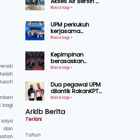
Akses Air Bersih di
pertanian
31 Kediaman
Baca lagi »
Sarawak
Orang Asli Tasik
Chini
UPM perkukuh
kerjasama
pendidikan pintar
Baca lagi »
ASEAN menerusi
lawatan rasmi ke
Kepimpinan
China
berasaskan
ersiti
kepercayaan
Baca lagi »
telah
kunci
kecemerlangan
 Jusoh
Dua pegawai UPM
institusi - Naib
dilantik RakanKPT,
Canselor UPM
mberi
jadi jambatan
Baca lagi »
maklumat ke akar
 bagi
Arkib Berita
umbi
Terkini
 saya
a dan
Tahun
ihatan