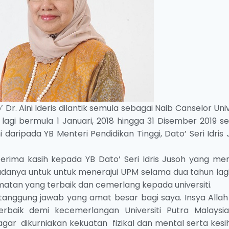
 Dr. Aini Ideris dilantik semula sebagai Naib Canselor Univ
agi bermula 1 Januari, 2018 hingga 31 Disember 2019 se
aripada YB Menteri Pendidikan Tinggi, Dato’ Seri Idris
erima kasih kepada YB Dato’ Seri Idris Jusoh yang me
anya untuk untuk menerajui UPM selama dua tahun lagi
tan yang terbaik dan cemerlang kepada universiti.
 tanggung jawab yang amat besar bagi saya. Insya Allah
rbaik demi kecemerlangan Universiti Putra Malaysi
agar dikurniakan kekuatan fizikal dan mental serta kes