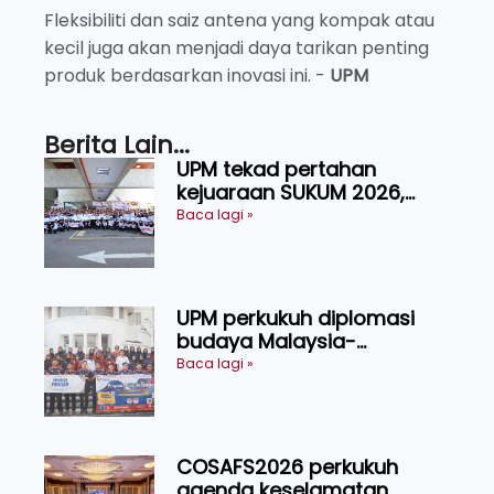
Fleksibiliti dan saiz antena yang kompak atau
kecil juga akan menjadi daya tarikan penting
produk berdasarkan inovasi ini. -
UPM
Berita Lain...
UPM tekad pertahan
kejuaraan SUKUM 2026,
sasar 16 pingat emas
Baca lagi »
UPM perkukuh diplomasi
budaya Malaysia-
Indonesia melalui Narasi
Baca lagi »
Nusantara
COSAFS2026 perkukuh
agenda keselamatan