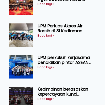
makanan, AgriHub pacu
Baca lagi »
transformasi pertanian
Sarawak
UPM Perluas Akses Air
Bersih di 31 Kediaman
Orang Asli Tasik Chini
Baca lagi »
UPM perkukuh kerjasama
pendidikan pintar ASEAN
menerusi lawatan rasmi ke
Baca lagi »
China
Kepimpinan berasaskan
kepercayaan kunci
kecemerlangan institusi -
Baca lagi »
Naib Canselor UPM