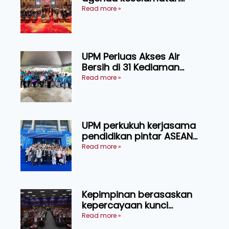
makanan, AgriHub pacu
Read more »
transformasi pertanian
Sarawak
UPM Perluas Akses Air
Bersih di 31 Kediaman
Orang Asli Tasik Chini
Read more »
UPM perkukuh kerjasama
pendidikan pintar ASEAN
menerusi lawatan rasmi ke
Read more »
China
Kepimpinan berasaskan
kepercayaan kunci
kecemerlangan institusi -
Read more »
Naib Canselor UPM