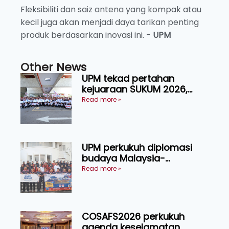
Fleksibiliti dan saiz antena yang kompak atau
kecil juga akan menjadi daya tarikan penting
produk berdasarkan inovasi ini. -
UPM
Other News
UPM tekad pertahan
kejuaraan SUKUM 2026,
sasar 16 pingat emas
Read more »
UPM perkukuh diplomasi
budaya Malaysia-
Indonesia melalui Narasi
Read more »
Nusantara
COSAFS2026 perkukuh
agenda keselamatan