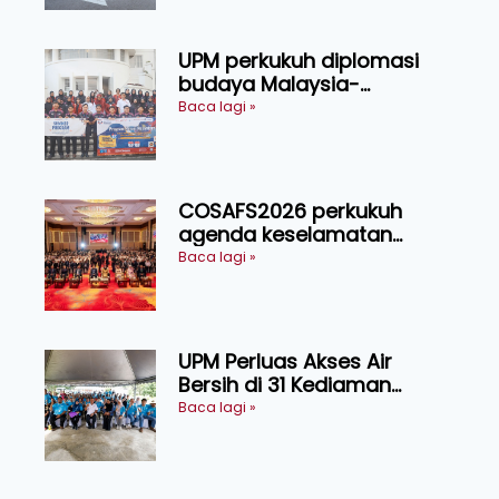
UPM perkukuh diplomasi
budaya Malaysia-
Indonesia melalui Narasi
Baca lagi »
Nusantara
COSAFS2026 perkukuh
agenda keselamatan
makanan, AgriHub pacu
Baca lagi »
transformasi pertanian
Sarawak
UPM Perluas Akses Air
Bersih di 31 Kediaman
Orang Asli Tasik Chini
Baca lagi »