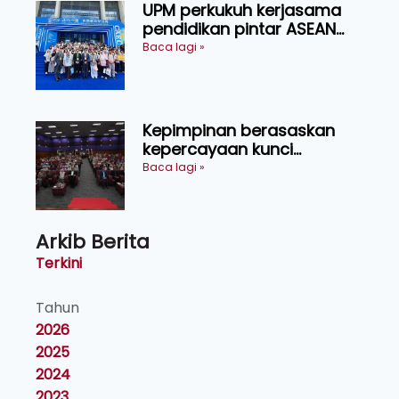
UPM perkukuh kerjasama
pendidikan pintar ASEAN
menerusi lawatan rasmi ke
Baca lagi »
China
Kepimpinan berasaskan
kepercayaan kunci
kecemerlangan institusi -
Baca lagi »
Naib Canselor UPM
Arkib Berita
Terkini
Tahun
2026
2025
2024
2023