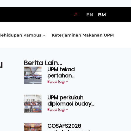
🔎
EN
BM
Kehidupan Kampus
Keterjaminan Makanan UPM
u
Berita Lain...
UPM tekad
pertahan
kejuaraan SUKUM
Baca lagi »
2026, sasar 16
pingat emas
UPM perkukuh
diplomasi budaya
Malaysia-
Baca lagi »
Indonesia melalui
Narasi Nusantara
COSAFS2026