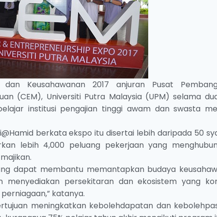
 dan Keusahawanan 2017 anjuran Pusat Pembang
n (CEM), Universiti Putra Malaysia (UPM) selama dua
ajar institusi pengajian tinggi awam dan swasta me
@Hamid berkata ekspo itu disertai lebih daripada 50 sya
an lebih 4,000 peluang pekerjaan yang menghubu
majikan.
rm yang dapat membantu memantapkan budaya keusaha
n menyediakan persekitaran dan ekosistem yang kon
perniagaan,” katanya.
 bertujuan meningkatkan kebolehdapatan dan kebolehpa