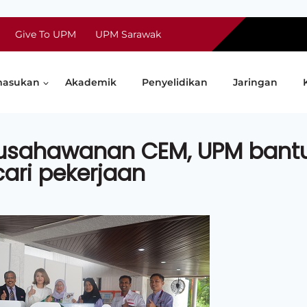
Give To UPM
UPM Sarawak
asukan
Akademik
Penyelidikan
Jaringan
eusahawanan CEM, UPM bant
cari pekerjaan