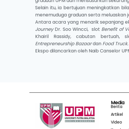
graduan UPM dan mensasarkan sekurang-k
Selain itu, ia bertujuan meningkatkan bi
menemuduga graduan serta meluaskan jar
Antara acara yang menarik sepanjang eks
Journey
Dr. Soo Wincci,
slot
Benefit of 
Khairil Rassidy, cabutan bertuah, 
Entrepreneurship Bazaar
dan
Food Truck.
Ekspo dilancarkan oleh Naib Canselor UPM, 
Media
Berita
Artikel
Video