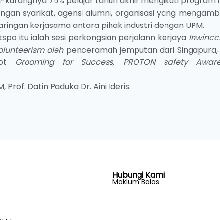
urangnya 75% pelajar tahun akhir mengikuti program it
langan syarikat, agensi alumni, organisasi yang mengamb
ingan kerjasama antara pihak industri dengan UPM.
po itu ialah sesi perkongsian perjalann kerjaya
Inwincc
Volunteerism oleh
penceramah jemputan dari Singapura, 
slot
Grooming for Success, PROTON safety Aware
Prof. Datin Paduka Dr. Aini Ideris.
Hubungi Kami
Maklum Balas