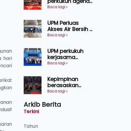
perkukuh agenda
keselamatan
Baca lagi »
makanan,
AgriHub pacu
UPM Perluas
transformasi
Akses Air Bersih di
pertanian
31 Kediaman
Baca lagi »
Sarawak
Orang Asli Tasik
Chini
UPM perkukuh
unan
kerjasama
 hari
pendidikan pintar
Baca lagi »
ncari
ASEAN menerusi
lawatan rasmi ke
Kepimpinan
rikat
China
berasaskan
ngkan
kepercayaan
Baca lagi »
kunci
wanan
Arkib Berita
kecemerlangan
dusif
institusi - Naib
Terkini
Canselor UPM
saran
Tahun