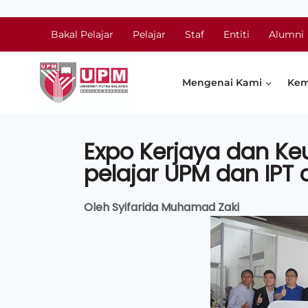
Bakal Pelajar
Pelajar
Staf
Entiti
Alumni
Mengenai Kami
Kem
Expo Kerjaya dan K
pelajar UPM dan IPT 
Oleh Syifarida Muhamad Zaki