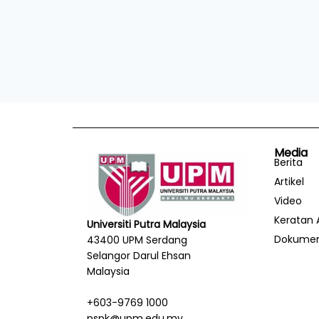
Media
Berita
Artikel
Video
Keratan 
Universiti Putra Malaysia
Dokume
43400 UPM Serdang
Selangor Darul Ehsan
Malaysia
+603-9769 1000
pspk@upm.edu.my