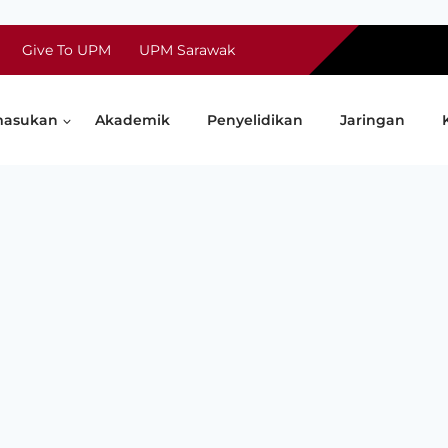
Give To UPM
UPM Sarawak
asukan
Akademik
Penyelidikan
Jaringan