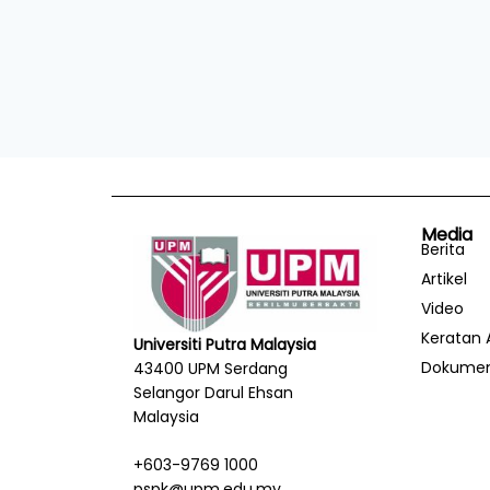
Media
Berita
Artikel
Video
Keratan 
Universiti Putra Malaysia
Dokume
43400 UPM Serdang
Selangor Darul Ehsan
Malaysia
+603-9769 1000
pspk@upm.edu.my