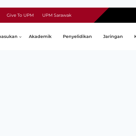
Give To UPM
UPM Sarawak
asukan
Akademik
Penyelidikan
Jaringan