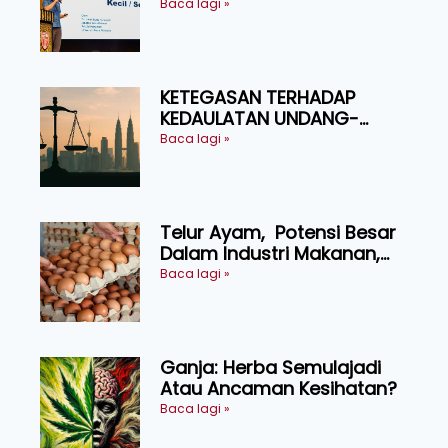
Produktiviti Ternakan
Baca lagi »
Ruminan
KETEGASAN TERHADAP
KEDAULATAN UNDANG-
UNDANG ASAS KEPADA
Baca lagi »
KEADILAN DAN KEHARMONIAN
Telur Ayam, Potensi Besar
Dalam Industri Makanan,
Kosmetik dan Penyelidikan
Baca lagi »
Ganja: Herba Semulajadi
Atau Ancaman Kesihatan?
Baca lagi »