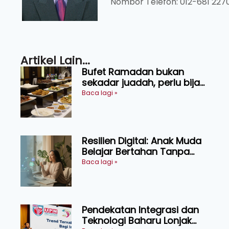
Nombor Telefon: 012-681 227
Artikel Lain...
Bufet Ramadan bukan
sekadar juadah, perlu bijak
memilih dan selamat
Baca lagi »
menikmati
Resilien Digital: Anak Muda
Belajar Bertahan Tanpa
Perlu Menekan Diri
Baca lagi »
Pendekatan Integrasi dan
Teknologi Baharu Lonjak