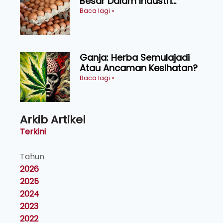
Besar Dalam Industri
Makanan, Kosmetik dan
Baca lagi »
Penyelidikan
Ganja: Herba Semulajadi
Atau Ancaman Kesihatan?
Baca lagi »
Arkib Artikel
Terkini
Tahun
2026
2025
2024
2023
2022