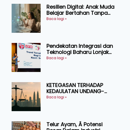
Resilien Digital: Anak Muda
Belajar Bertahan Tanpa
Perlu Menekan Diri
Baca lagi »
Pendekatan Integrasi dan
Teknologi Baharu Lonjak
Produktiviti Ternakan
Baca lagi »
Ruminan
KETEGASAN TERHADAP
KEDAULATAN UNDANG-
UNDANG ASAS KEPADA
Baca lagi »
KEADILAN DAN KEHARMONIAN
Telur Ayam, Â Potensi