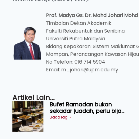
Prof. Madya Gs. Dr. Mohd Johari Mohd
Timbalan Dekan Akademik
Fakulti Rekabentuk dan Senibina
Universiti Putra Malaysia
Bidang Kepakaran: Sistem Maklumat 
Mampan, Perancangan Kawasan Hijau
No Telefon: 016 714 5904
Email: m_johari@upm.edu.my
Artikel Lain...
Bufet Ramadan bukan
sekadar juadah, perlu bijak
memilih dan selamat
Baca lagi »
menikmati