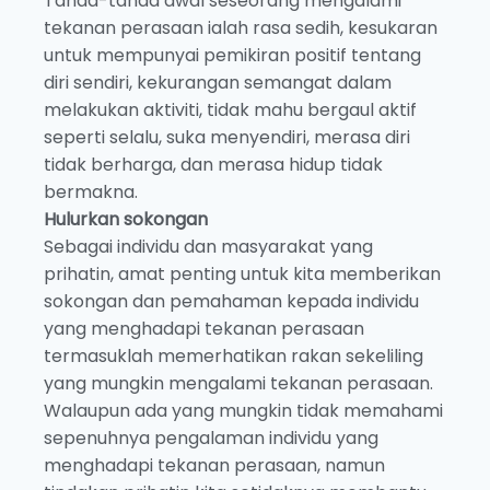
Tanda-tanda awal seseorang mengalami
tekanan perasaan ialah rasa sedih, kesukaran
untuk mempunyai pemikiran positif tentang
diri sendiri, kekurangan semangat dalam
melakukan aktiviti, tidak mahu bergaul aktif
seperti selalu, suka menyendiri, merasa diri
tidak berharga, dan merasa hidup tidak
bermakna.
Hulurkan sokongan
Sebagai individu dan masyarakat yang
prihatin, amat penting untuk kita memberikan
sokongan dan pemahaman kepada individu
yang menghadapi tekanan perasaan
termasuklah memerhatikan rakan sekeliling
yang mungkin mengalami tekanan perasaan.
Walaupun ada yang mungkin tidak memahami
sepenuhnya pengalaman individu yang
menghadapi tekanan perasaan, namun