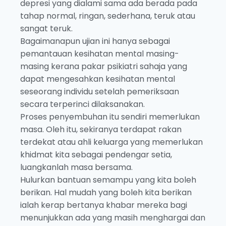
depresi yang dialami sama ada berada pada
tahap normal, ringan, sederhana, teruk atau
sangat teruk.
Bagaimanapun ujian ini hanya sebagai
pemantauan kesihatan mental masing-
masing kerana pakar psikiatri sahaja yang
dapat mengesahkan kesihatan mental
seseorang individu setelah pemeriksaan
secara terperinci dilaksanakan.
Proses penyembuhan itu sendiri memerlukan
masa. Oleh itu, sekiranya terdapat rakan
terdekat atau ahli keluarga yang memerlukan
khidmat kita sebagai pendengar setia,
luangkanlah masa bersama.
Hulurkan bantuan semampu yang kita boleh
berikan. Hal mudah yang boleh kita berikan
ialah kerap bertanya khabar mereka bagi
menunjukkan ada yang masih menghargai dan