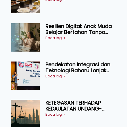
menikmati
Resilien Digital: Anak Muda
Belajar Bertahan Tanpa
Perlu Menekan Diri
Baca lagi »
Pendekatan Integrasi dan
Teknologi Baharu Lonjak
Produktiviti Ternakan
Baca lagi »
Ruminan
KETEGASAN TERHADAP
KEDAULATAN UNDANG-
UNDANG ASAS KEPADA
Baca lagi »
KEADILAN DAN KEHARMONIAN