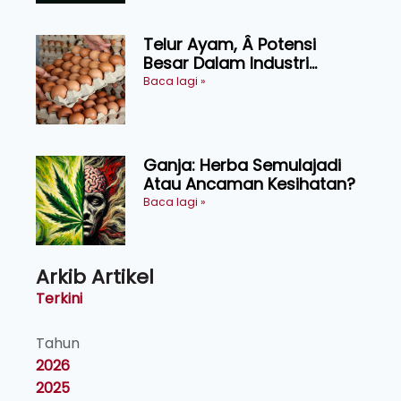
Telur Ayam, Â Potensi
Besar Dalam Industri
Makanan, Kosmetik dan
Baca lagi »
Penyelidikan
Ganja: Herba Semulajadi
Atau Ancaman Kesihatan?
Baca lagi »
Arkib Artikel
Terkini
Tahun
2026
2025