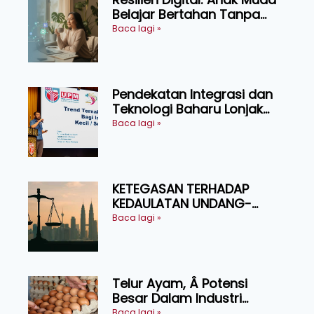
Belajar Bertahan Tanpa
Perlu Menekan Diri
Baca lagi »
Pendekatan Integrasi dan
Teknologi Baharu Lonjak
Produktiviti Ternakan
Baca lagi »
Ruminan
KETEGASAN TERHADAP
KEDAULATAN UNDANG-
UNDANG ASAS KEPADA
Baca lagi »
KEADILAN DAN KEHARMONIAN
Telur Ayam, Â Potensi
Besar Dalam Industri
Makanan, Kosmetik dan
Baca lagi »