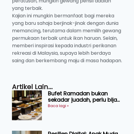
peratusan, mungkin gewang pensil adalah
yang terbaik.
Kajian ini mungkin bermanfaat bagi mereka
yang baru sahaja berjinak-jinak dengan dunia
memancing, terutama dalam memilih gewang
permukaan terbaik untuk ikan haruan. Selain,
memberi inspirasi kepada industri perikanan
rekreasi di Malaysia, supaya lebih berdaya
saing dan berkembang maju di masa hadapan.
Artikel Lain...
Bufet Ramadan bukan
sekadar juadah, perlu bijak
memilih dan selamat
Baca lagi »
menikmati
Resilien Digital: Anak Muda